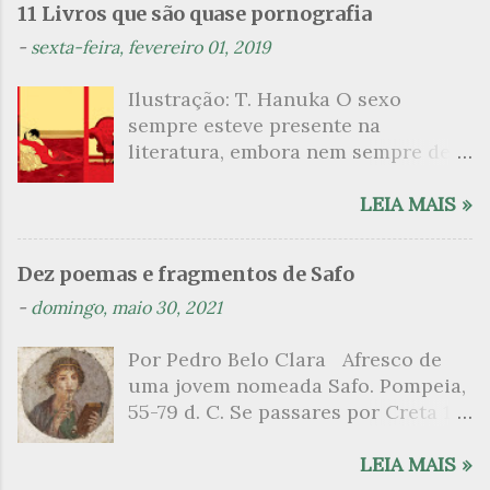
11 Livros que são quase pornografia
-
sexta-feira, fevereiro 01, 2019
Ilustração: T. Hanuka O sexo
sempre esteve presente na
literatura, embora nem sempre de
maneira explícita. Há escritores
que mergulharam em sua própria
LEIA MAIS »
sexualidade como se a arte pudesse
ser campo para um exercício
Dez poemas e fragmentos de Safo
psicanalítico e findaram por revelar
-
domingo, maio 30, 2021
a partir dessa intimidade o lado
mais escuro sobre. Esta lista
Por Pedro Belo Clara Afresco de
apresenta um conjunto de livros
uma jovem nomeada Safo. Pompeia,
nos quais os escritores se
55-79 d. C. Se passares por Creta 1
desnudam, livros que dispensam o
vem ao templo sagrado, onde mais
pudor para narrar cenas de elevado
grato é o pomar de macieiras e do
LEIA MAIS »
tom. Christine Angot, até o presente