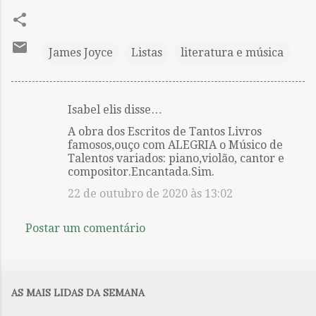
James Joyce
Listas
literatura e música
Isabel elis disse…
C
A obra dos Escritos de Tantos Livros
o
famosos,ouço com ALEGRIA o Músico de
m
Talentos variados: piano,violão, cantor e
compositor.Encantada.Sim.
e
22 de outubro de 2020 às 13:02
n
t
Postar um comentário
á
r
i
AS MAIS LIDAS DA SEMANA
o
s