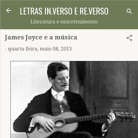
LETRAS IN.VERSO E RE.VERSO
Pular para o conteúdo principal
Literatura e entretenimento
James Joyce e a música
-
quarta-feira, maio 08, 2013