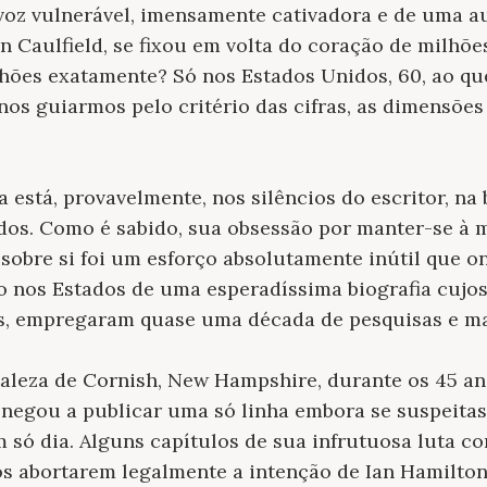
 voz vulnerável, imensamente cativadora e de uma au
n Caulfield, se fixou em volta do coração de milhões
lhões exatamente? Só nos Estados Unidos, 60, ao q
 nos guiarmos pelo critério das cifras, as dimensõe
a está, provavelmente, nos silêncios do escritor, na
os. Como é sabido, sua obsessão por manter-se à 
 sobre si foi um esforço absolutamente inútil que 
o nos Estados de uma esperadíssima biografia cujos
ds, empregaram quase uma década de pesquisas e ma
aleza de Cornish, New Hampshire, durante os 45 an
se negou a publicar uma só linha embora se suspeita
 só dia. Alguns capítulos de sua infrutuosa luta co
os abortarem legalmente a intenção de Ian Hamilto