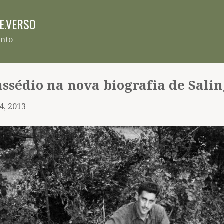
Pular para o conteúdo principal
RE.VERSO
ento
ssédio na nova biografia de Sali
4, 2013