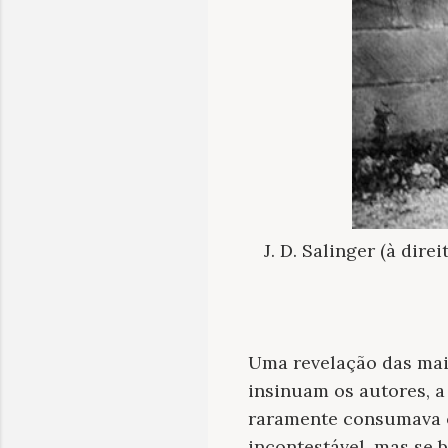
J. D. Salinger (à di
Uma revelação das mais
insinuam os autores, a
raramente consumava o
incontestável, mas se