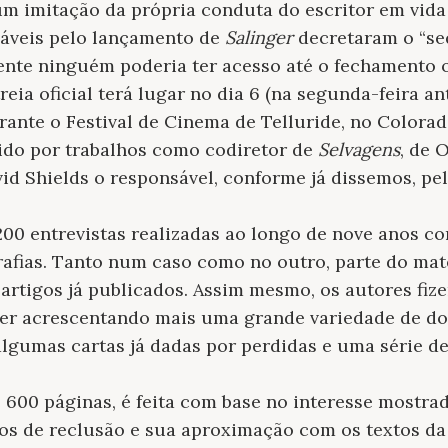
m imitação da própria conduta do escritor em vida 
áveis pelo lançamento de
Salinger
decretaram o “se
ente ninguém poderia ter acesso até o fechamento o
reia oficial terá lugar no dia 6 (na segunda-feira ant
ante o Festival de Cinema de Telluride, no Colorado
ido por trabalhos como codiretor de
Selvagens
, de 
d Shields o responsável, conforme já dissemos, pel
 200 entrevistas realizadas ao longo de nove anos 
grafias. Tanto num caso como no outro, parte do ma
e artigos já publicados. Assim mesmo, os autores f
nger acrescentando mais uma grande variedade de d
lgumas cartas já dadas por perdidas e uma série de 
de 600 páginas, é feita com base no interesse mostra
os de reclusão e sua aproximação com os textos da 