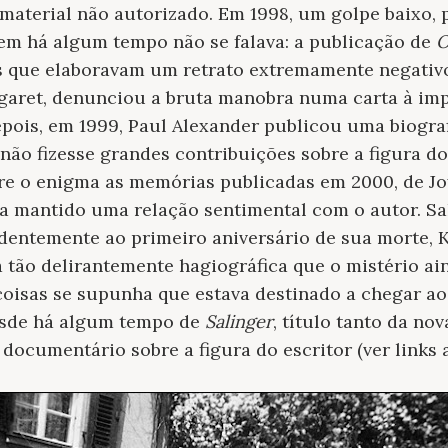
a material não autorizado. Em 1998, um golpe baixo,
em há algum tempo não se falava: a publicação de
O
 que elaboravam um retrato extremamente negativo
garet, denunciou a bruta manobra numa carta à imp
epois, em 1999, Paul Alexander publicou uma biogra
não fizesse grandes contribuições sobre a figura d
bre o enigma as memórias publicadas em 2000, de 
ia mantido uma relação sentimental com o autor. S
identemente ao primeiro aniversário de sua morte,
 tão delirantemente hagiográfica que o mistério a
 coisas se supunha que estava destinado a chegar ao
esde há algum tempo de
Salinger
, título tanto da nov
ocumentário sobre a figura do escritor (ver links a