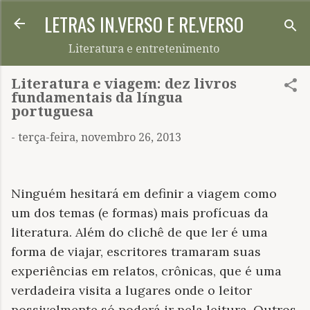
LETRAS IN.VERSO E RE.VERSO
Pular para o conteúdo principal
Literatura e entretenimento
Literatura e viagem: dez livros
fundamentais da língua
portuguesa
-
terça-feira, novembro 26, 2013
Ninguém hesitará em definir a viagem como
um dos temas (e formas) mais profícuas da
literatura. Além do clichê de que ler é uma
forma de viajar, escritores tramaram suas
experiências em relatos, crônicas, que é uma
verdadeira visita a lugares onde o leitor
possivelmente só poderá ir pela leitura. Outros,