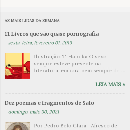
o
m
AS MAIS LIDAS DA SEMANA
e
n
11 Livros que são quase pornografia
t
-
sexta-feira, fevereiro 01, 2019
á
Ilustração: T. Hanuka O sexo
r
sempre esteve presente na
i
literatura, embora nem sempre de
o
maneira explícita. Há escritores
s
que mergulharam em sua própria
LEIA MAIS »
sexualidade como se a arte pudesse
ser campo para um exercício
Dez poemas e fragmentos de Safo
psicanalítico e findaram por revelar
-
domingo, maio 30, 2021
a partir dessa intimidade o lado
mais escuro sobre. Esta lista
Por Pedro Belo Clara Afresco de
apresenta um conjunto de livros