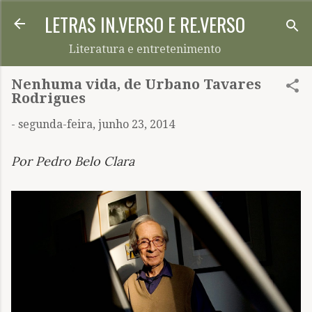
LETRAS IN.VERSO E RE.VERSO
Pular para o conteúdo principal
Literatura e entretenimento
Nenhuma vida, de Urbano Tavares
Rodrigues
-
segunda-feira, junho 23, 2014
Por Pedro Belo Clara