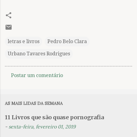
letras e livros
Pedro Belo Clara
Urbano Tavares Rodrigues
Postar um comentário
C
o
m
AS MAIS LIDAS DA SEMANA
e
n
11 Livros que são quase pornografia
t
-
sexta-feira, fevereiro 01, 2019
á