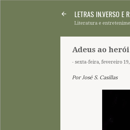
LETRAS IN.VERSO E 
Literatura e entretenim
Adeus ao herói
-
sexta-feira, fevereiro 19
Por José S. Casillas