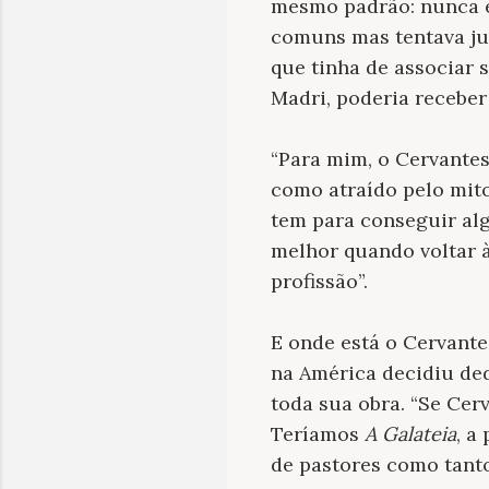
mesmo padrão: nunca e
comuns mas tentava ju
que tinha de associar
Madri, poderia receber 
“Para mim, o Cervantes
como atraído pelo mit
tem para conseguir alg
melhor quando voltar à
profissão”.
E onde está o Cervante
na América decidiu dedi
toda sua obra. “Se Cer
Teríamos
A Galateia
, a
de pastores como tanto