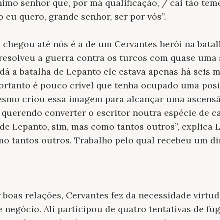
imo senhor que, por má qualificação, / cai tão tem
eu quero, grande senhor, ser por vós”.
chegou até nós é a de um Cervantes herói na batal
esolveu a guerra contra os turcos com quase uma 
dá a batalha de Lepanto ele estava apenas há seis m
ortanto é pouco crível que tenha ocupado uma posi
mesmo criou essa imagem para alcançar uma ascensã
querendo converter o escritor noutra espécie de ca
 de Lepanto, sim, mas como tantos outros”, explica L
mo tantos outros. Trabalho pelo qual recebeu um din
 boas relações, Cervantes fez da necessidade virtud
 negócio. Ali participou de quatro tentativas de fu