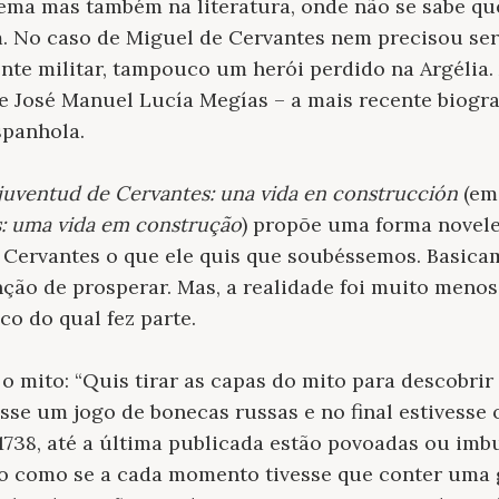
ma mas também na literatura, onde não se sabe que
. No caso de Miguel de Cervantes nem precisou s
nte militar, tampouco um herói perdido na Argélia.
de José Manuel Lucía Megías – a mais recente biogra
spanhola.
juventud de Cervantes: una vida en construcción
(em
: uma vida em construção
) propõe uma forma novele
Cervantes o que ele quis que soubéssemos. Basicam
nção de prosperar. Mas, a realidade foi muito meno
co do qual fez parte.
o mito: “Quis tirar as capas do mito para descobrir
sse um jogo de bonecas russas e no final estivesse
 1738, até a última publicada estão povoadas ou imb
io como se a cada momento tivesse que conter uma g