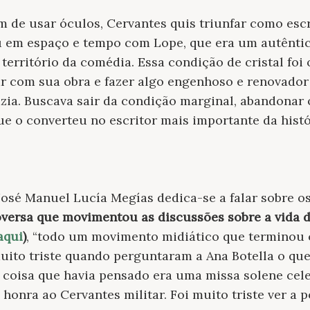
ém de usar óculos, Cervantes quis triunfar como esc
diu em espaço e tempo com Lope, que era um autênt
território da comédia. Essa condição de cristal foi
r com sua obra e fazer algo engenhoso e renovad
zia. Buscava sair da condição marginal, abandonar 
ue o converteu no escritor mais importante da histór
José Manuel Lucía Megías dedica-se a falar sobre o
versa que movimentou as discussões sobre a vida d
aqui
)
, “todo um movimento midiático que terminou
muito triste quando perguntaram a Ana Botella o que 
 coisa que havia pensado era uma missa solene cel
 honra ao Cervantes militar. Foi muito triste ver a 