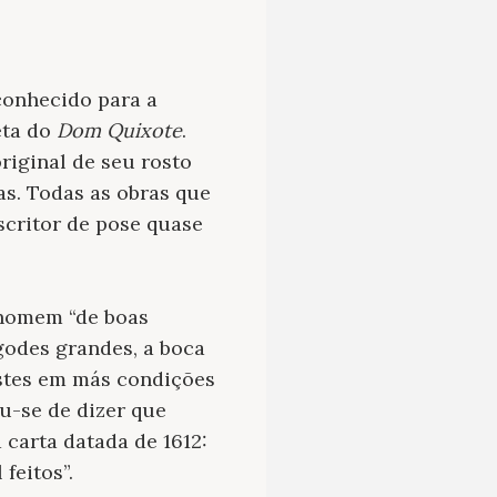
conhecido para a
eta do
Dom Quixote
.
riginal de seu rosto
s. Todas as obras que
scritor de pose quase
omem “de boas
igodes grandes, a boca
stes em más condições
u-se de dizer que
carta datada de 1612:
feitos”.