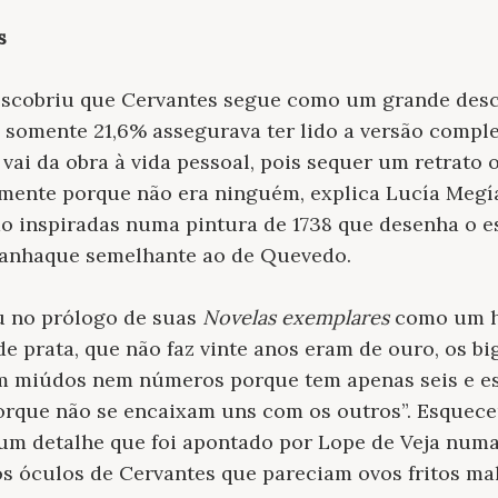
s
escobriu que Cervantes segue como um grande des
 somente 21,6% assegurava ter lido a versão compl
ai da obra à vida pessoal, pois sequer um retrato o
amente porque não era ninguém, explica Lucía Megía
o inspiradas numa pintura de 1738 que desenha o e
vanhaque semelhante ao de Quevedo.
u no prólogo de suas
Novelas exemplares
como um h
de prata, que não faz vinte anos eram de ouro, os b
m miúdos nem números porque tem apenas seis e e
orque não se encaixam uns com os outros”. Esquece
um detalhe que foi apontado por Lope de Veja numa 
os óculos de Cervantes que pareciam ovos fritos mal 