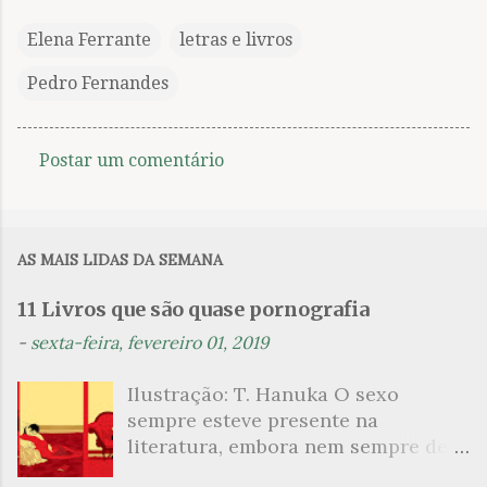
Elena Ferrante
letras e livros
Pedro Fernandes
Postar um comentário
C
o
m
AS MAIS LIDAS DA SEMANA
e
n
11 Livros que são quase pornografia
t
-
sexta-feira, fevereiro 01, 2019
á
Ilustração: T. Hanuka O sexo
r
sempre esteve presente na
i
literatura, embora nem sempre de
o
maneira explícita. Há escritores
s