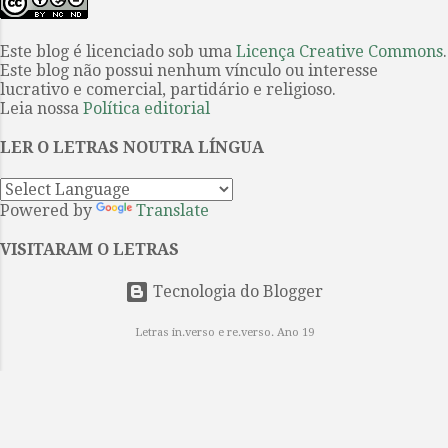
canto e memória, invocação do
queijos europeus, publicou seu
presente e uma evocação do
primeiro conto...
Este blog é licenciado sob uma
Licença Creative Commons
.
passado. Captam a história —
Este blog não possui nenhum vínculo ou interesse
mítica, mitológica e fundacional —
lucrativo e comercial, partidário e religioso.
por meio da sequência narrativa,
Leia nossa
Política editorial
interrompida por epítetos e
LER O LETRAS NOUTRA LÍNGUA
fórmulas que reiteram a posição e a
função de cada personagem e de
cada intercâmbio ritual. Aquiles é
Powered by
Translate
“o de pés velozes”, Odisseu é
“ardiloso”. O primeiro é treinado
VISITARAM O LETRAS
para a guerra e a glória; o segundo,
Tecnologia do Blogger
para a estratégia e a retórica.
Ambos lutam em ...
Letras in.verso e re.verso. Ano 19