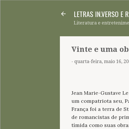
LETRAS IN.VERSO E 
Literatura e entretenim
Vinte e uma ob
-
quarta-feira, maio 16, 2
Jean Marie-Gustave Le 
um compatriota seu, Pa
França foi a terra de 
de romancistas de pri
tímida como suas obras