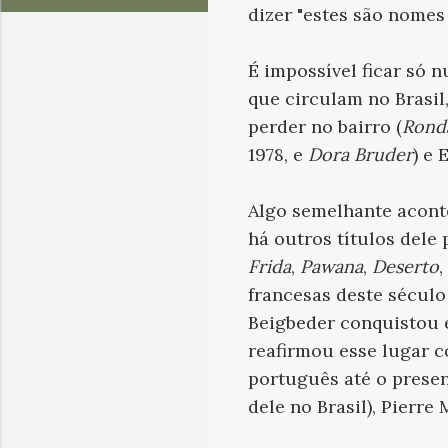
dizer "estes são nomes
É impossível ficar só
que circulam no Brasil,
perder no bairro (
Ronda
1978, e
Dora Bruder
) e 
Algo semelhante acont
há outros títulos dele
Frida
,
Pawana
,
Deserto
,
francesas deste sécul
Beigbeder conquistou 
reafirmou esse lugar 
português até o prese
dele no Brasil), Pierre