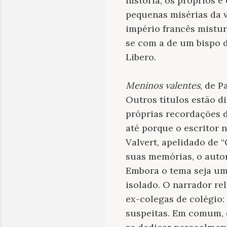
história, os próprios e
pequenas misérias da v
império francês mistu
se com a de um bispo d
Libero.
Meninos valentes
, de
P
Outros títulos estão di
próprias recordações d
até porque o escritor n
Valvert, apelidado de 
suas memórias, o autor
Embora o tema seja um
isolado. O narrador re
ex-colegas de colégio:
suspeitas. Em comum, e