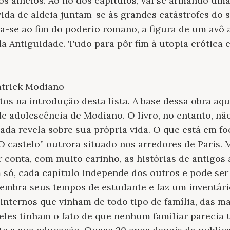
 os alheios. Ao fio dos capítulos, vai se armando um
ida de aldeia juntam-se às grandes catástrofes do 
ra-se ao fim do poderio romano, a figura de um av
a Antiguidade. Tudo para pôr fim à utopia erótica e
atrick Modiano
tos na introdução desta lista. A base dessa obra aq
e adolescência de Modiano. O livro, no entanto, nã
ada revela sobre sua própria vida. O que está em fo
“O castelo” outrora situado nos arredores de Paris. 
 conta, com muito carinho, as histórias de antigos 
 só, cada capítulo independe dos outros e pode se
lembra seus tempos de estudante e faz um inventári
 internos que vinham de todo tipo de família, das m
les tinham o fato de que nenhum familiar parecia 