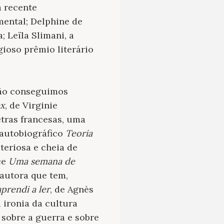
a recente
mental; Delphine de
; Leïla Slimani, a
ioso prêmio literário
 não conseguimos
ex
, de Virginie
tras francesas, uma
o autobiográfico
Teoria
steriosa e cheia de
ce
Uma semana de
 autora que tem,
prendi a ler
, de Agnès
 ironia da cultura
sobre a guerra e sobre