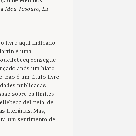
cação de Meninos
 a
Meu Tesouro
,
La
 o livro aqui indicado
Martin é uma
 Houellebecq consegue
ançado após um hiato
, não é um título livre
lidades publicadas
ssão sobre os limites
ellebecq delineia, de
s literárias. Mas,
ura um sentimento de