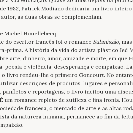
te a sua educação. Quase 20 anos depois da publi
 de 1982, Patrick Modiano dedicaria um livro inteiro
 autor, as duas obras se complementam.
de Michel Houellebecq
e do escritor francês foi o romance
Submissão
, mas
a-prima. A história da vida do artista plástico Jed 
bre arte, dinheiro, amor, amizade e morte, em que
a, poesia e violência, desesperança e compaixão. L
, o livro rendeu-lhe o primeiro Goncourt. No entanto
 utilizar descrições de produtos, lugares e persona
 panfletos e reportagens, o livro incitou uma discu
 É um romance repleto de sutileza e fina ironia. Hou
ciedade francesa, o mercado de arte e as altas roda
mista da natureza humana, permanece ao fim da leit
ompaixão.