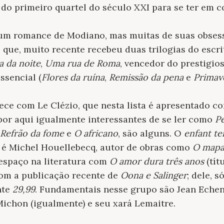
 do primeiro quartel do século XXI para se ter em co
 num romance de Modiano, mas muitas de suas obses
 que, muito recente recebeu duas trilogias do escri
 da noite
,
Uma rua de Roma
, vencedor do prestigi
Essencial (
Flores da ruína
,
Remissão da pena
e
Primav
ece com Le Clézio, que nesta lista é apresentado 
 por aqui igualmente interessantes de se ler como
Pe
Refrão da fome
e
O africano
, são alguns. O
enfant te
o é Michel Houellebecq, autor de obras como
O mapa 
espaço na literatura com
O amor dura três anos
(tít
com a publicação recente de
Oona e Salinger
; dele, 
nte
29,99
. Fundamentais nesse grupo são Jean Echeno
 Michon (igualmente) e seu xará Lemaitre.