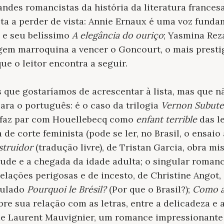
randes romancistas da história da literatura frances
a a perder de vista: Annie Ernaux é uma voz funda
 e seu belíssimo
A elegância do ouriço
; Yasmina Reza
gem marroquina a vencer o Goncourt, o mais prestig
ue o leitor encontra a seguir.
s que gostaríamos de acrescentar à lista, mas que
ara o português: é o caso da trilogia
Vernon Subut
 faz par com Houellebecq como
enfant terrible
das le
a de corte feminista (pode se ler, no Brasil, o ensai
estruidor
(tradução livre), de Tristan Garcia, obra mi
tude e a chegada da idade adulta; o singular roman
 relações perigosas e de incesto, de Christine Angot,
itulado
Pourquoi le Brésil?
(Por que o Brasil?);
Como a
re sua relação com as letras, entre a delicadeza e a
de Laurent Mauvignier, um romance impressionante 