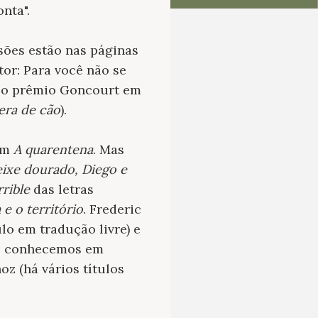
nta".
sões estão nas páginas
tor: Para você não se
oso prêmio Goncourt em
era de cão
).
com
A quarentena
. Mas
ixe dourado, Diego e
rrible
das letras
e o território
. Frederic
ulo em tradução livre) e
só conhecemos em
z (há vários títulos