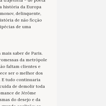
a trajetória – de poeta
a história da Europa
imonov, delinquente,
istória de não ficção
ripécias de uma
mais saber de Paris.
 promessas da metrópole
ão faltam clientes e
rece ser o melhor dos
 E tudo continuaria
cuida de demolir toda
romance de Jérôme
asmas do desejo e da