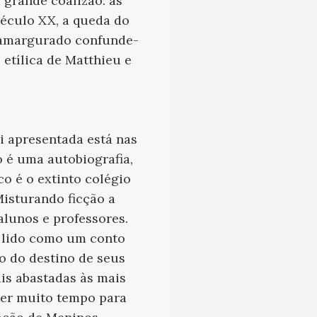
a grande coalizão: as
século XX, a queda do
ô amargurado confunde-
 etílica de Matthieu e
ui apresentada está nas
o é uma autobiografia,
co é o extinto colégio
Misturando ficção a
alunos e professores.
r lido como um conto
o do destino de seus
ais abastadas às mais
ter muito tempo para