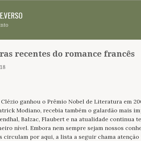
Pular para o conteúdo principal
RE.VERSO
ento
ras recentes do romance francês
018
Clézio ganhou o Prêmio Nobel de Literatura em 200
trick Modiano, recebia também o galardão mais imp
Stendhal, Balzac, Flaubert e na atualidade continua 
meiro nível. Embora nem sempre sejam nossos conhe
 circulam por aqui, a lista a seguir chama atençã