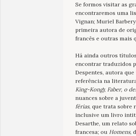
Se formos visitar as g
encontraremos uma list
Vignan; Muriel Barbery
primeira autora de ori
francês e outras mais q
Há ainda outros título
encontrar traduzidos p
Despentes, autora que
referência na literatur
King-Kong
);
Faber, o d
nuances sobre a juven
férias
, que trata sobre
inclusive um livro int
Desarthe, um relato sob
francesa; ou
Homens
, 