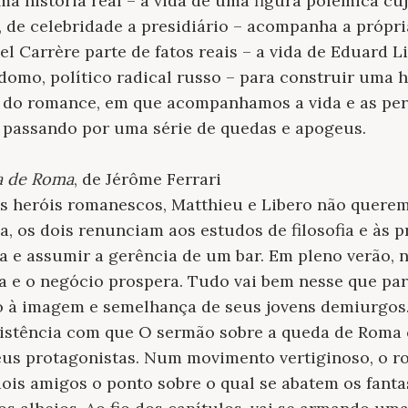
a história real – a vida de uma figura polêmica cuj
, de celebridade a presidiário – acompanha a própri
 Carrère parte de fatos reais – a vida de Eduard L
domo, político radical russo – para construir uma h
s do romance, em que acompanhamos a vida e as pe
passando por uma série de quedas e apogeus.
a de Roma
, de Jérôme Ferrari
s heróis romanescos, Matthieu e Libero não querem 
a, os dois renunciam aos estudos de filosofia e às
a e assumir a gerência de um bar. Em pleno verão, n
rta e o negócio prospera. Tudo vai bem nesse que pa
to à imagem e semelhança de seus jovens demiurgos.
rsistência com que O sermão sobre a queda de Roma 
seus protagonistas. Num movimento vertiginoso, o 
 dois amigos o ponto sobre o qual se abatem os fant