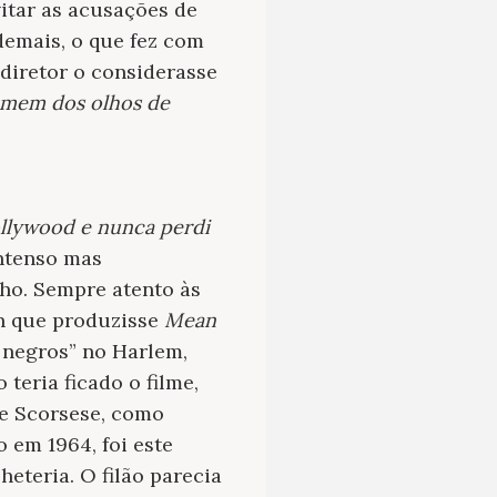
vitar as acusações de
demais, o que fez com
 diretor o considerasse
mem dos olhos de
llywood e nunca perdi
ntenso mas
ho. Sempre atento às
n que produzisse
Mean
m negros” no Harlem,
teria ficado o filme,
 e Scorsese, como
o em 1964, foi este
eteria. O filão parecia