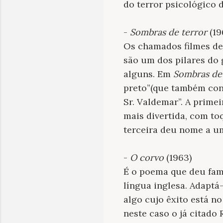
do terror psicológico d
-
Sombras de terror
(19
Os chamados filmes de
são um dos pilares do 
alguns. Em
Sombras de
preto”(que também cont
Sr. Valdemar”. A prime
mais divertida, com to
terceira deu nome a u
-
O corvo
(1963)
É o poema que deu fama
língua inglesa. Adaptá-
algo cujo êxito está n
neste caso o já citad