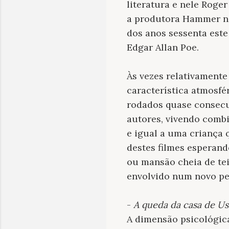
literatura e nele Roge
a produtora Hammer no
dos anos sessenta este
Edgar Allan Poe.
Às vezes relativamente
característica atmosfér
rodados quase consec
autores, vivendo combi
e igual a uma criança
destes filmes esperan
ou mansão cheia de te
envolvido num novo pes
-
A queda da casa de U
A dimensão psicológica