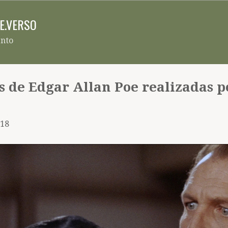
Pular para o conteúdo principal
RE.VERSO
ento
s de Edgar Allan Poe realizadas p
018