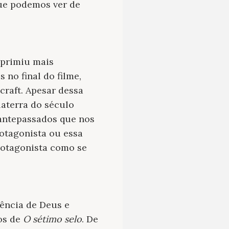
que podemos ver de
mprimiu mais
 no final do filme,
ecraft. Apesar dessa
laterra do século
s antepassados que nos
rotagonista ou essa
rotagonista como se
tência de Deus e
os de
O sétimo selo
. De