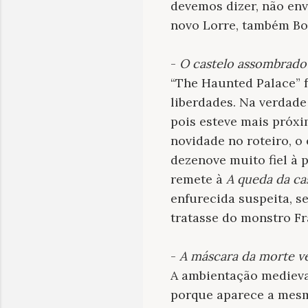
devemos dizer, não env
novo Lorre, também Bor
-
O castelo assombrado
“The Haunted Palace” 
liberdades. Na verdade 
pois esteve mais próx
novidade no roteiro, o
dezenove muito fiel à 
remete à
A queda da ca
enfurecida suspeita, s
tratasse do monstro Fr
-
A máscara da morte v
A ambientação medieval
porque aparece a mesm