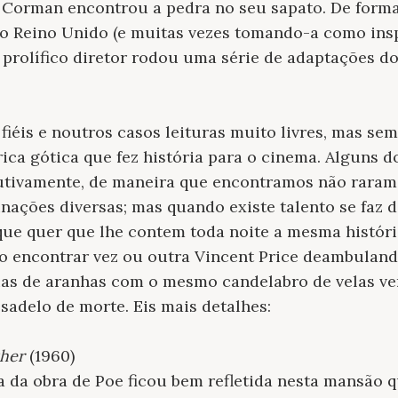
r Corman encontrou a pedra no seu sapato. De forma
 Reino Unido (e muitas vezes tomando-a como insp
 prolífico diretor rodou uma série de adaptações d
 fiéis e noutros casos leituras muito livres, mas s
ica gótica que fez história para o cinema. Alguns d
utivamente, de maneira que encontramos não rara
nações diversas; mas quando existe talento se faz d
 que quer que lhe contem toda noite a mesma histór
do encontrar vez ou outra Vincent Price deambulan
ias de aranhas com o mesmo candelabro de velas v
adelo de morte. Eis mais detalhes:
sher
(1960)
 da obra de Poe ficou bem refletida nesta mansão q