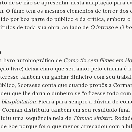
rto de se não se apresentar nesta adaptação para e
n. O filme tem os mesmos elementos de terror dos 
do por boa parte do público e da crítica, embora o
ítulos de toda sua obra, ao lado de
O intruso
e
O ho
)
 livro autobiográfico de
Como fiz cem filmes em Ho
ção livre)
deixa claro que seu amor pelo cinema é i
nteresse também em ganhar dinheiro com seu trabal
úblico, Scorsese conta que quando propôs a Corma
ndeu que lhe daria o dinheiro se “o fizesse todo co
o
blaxploitation
. Ficará para sempre a dúvida de como 
, Corman distribuiu também em seu resultado final
ncluiu uma sequência nela de
Túmulo sinistro
. Rodad
o de Poe porque foi o que menos arrecadou com a bilh