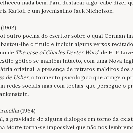
elheceu nada bem. Para destacar algo, cabe dizer 
is Karloff e um joveníssimo Jack Nicholson.
(1963)
foi outro poema do escritor sobre o qual Corman i
bastou-lhe o título e incluir alguns versos recitados
imo de
The case of Charles Dexter Ward
, de H. P. Lov
 estilo gótico se mantém intacto, com uma Nova Ing
pátria original, a presença de retratos malditos do
sa de Usher
; o tormento psicológico que atinge o p
em redes sociais mas com tochas, que persegue o p
ankenstein.
ermelha
(1964)
, a gravidade de alguns diálogos em torno da exis
a Morte torna-se impossível que não nos lembrem