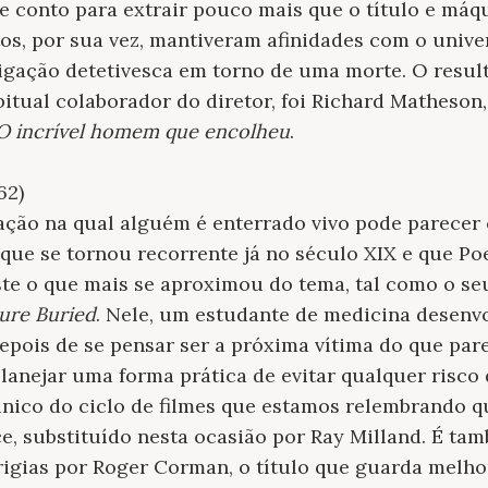
te conto para extrair pouco mais que o título e máq
os, por sua vez, mantiveram afinidades com o univer
tigação detetivesca em torno de uma morte. O result
bitual colaborador do diretor, foi Richard Matheson,
O incrível homem que encolheu
.
62)
tuação na qual alguém é enterrado vivo pode parece
que se tornou recorrente já no século XIX e que P
ste o que mais se aproximou do tema, tal como o seu
ure Buried
. Nele, um estudante de medicina desenv
epois de se pensar ser a próxima vítima do que pa
planejar uma forma prática de evitar qualquer risco 
único do ciclo de filmes que estamos relembrando q
e, substituído nesta ocasião por Ray Milland. É ta
rigias por Roger Corman, o título que guarda melhor