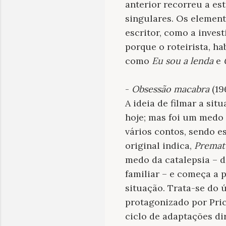
anterior recorreu a es
singulares. Os element
escritor, como a inves
porque o roteirista, ha
como
Eu sou a lenda
e
-
Obsessão macabra
(19
A ideia de filmar a si
hoje; mas foi um medo 
vários contos, sendo e
original indica,
Premat
medo da catalepsia – d
familiar – e começa a 
situação. Trata-se do 
protagonizado por Pric
ciclo de adaptações di