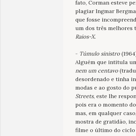
fato, Corman esteve pe
plagiar Ingmar Bergma
que fosse incompreendi
um dos três melhores t
Raios-X
.
-
Túmulo sinistro
(1964
Alguém que intitula um
nem um centavo
(tradu
desordenado e tinha i
modas e ao gosto do p
Streets
, este lhe respo
pois era o momento d
mas, em qualquer caso
mostra de gratidão, i
filme o último do cicl