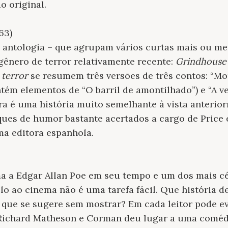
o original.
63)
 antologia – que agrupam vários curtas mais ou m
gênero de terror relativamente recente:
Grindhouse
 terror
se resumem três versões de três contos: “Mor
ém elementos de “O barril de amontilhado”) e “A v
ira é uma história muito semelhante à vista anterio
ques de humor bastante acertados a cargo de Price e
ma editora espanhola.
 a Edgar Allan Poe em seu tempo e um dos mais cél
lo ao cinema não é uma tarefa fácil. Que história d
o que se sugere sem mostrar? Em cada leitor pode e
o Richard Matheson e Corman deu lugar a uma coméd