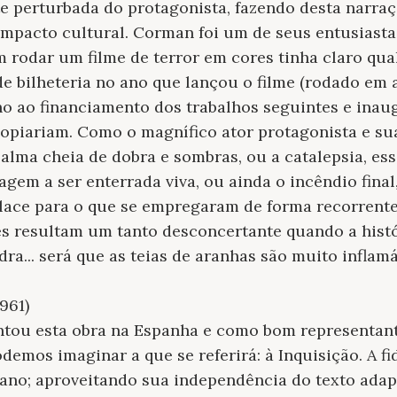
e perturbada do protagonista, fazendo desta narra
mpacto cultural. Corman foi um de seus entusiasta
rodar um filme de terror em cores tinha claro qual
 de bilheteria no ano que lançou o filme (rodado em 
o ao financiamento dos trabalhos seguintes e inaug
copiariam. Como o magnífico ator protagonista e su
lma cheia de dobra e sombras, ou a catalepsia, es
gem a ser enterrada viva, ou ainda o incêndio fina
lace para o que se empregaram de forma recorrente 
es resultam um tanto desconcertante quando a hist
dra... será que as teias de aranhas são muito inflam
961)
ntou esta obra na Espanha e como bom representan
demos imaginar a que se referirá: à Inquisição. A fi
ano; aproveitando sua independência do texto adap