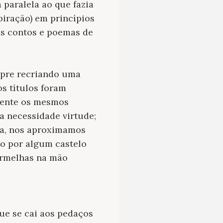
 paralela ao que fazia
iração) em princípios
os contos e poemas de
empre recriando uma
os títulos foram
mente os mesmos
a necessidade virtude;
ia, nos aproximamos
do por algum castelo
ermelhas na mão
ue se cai aos pedaços