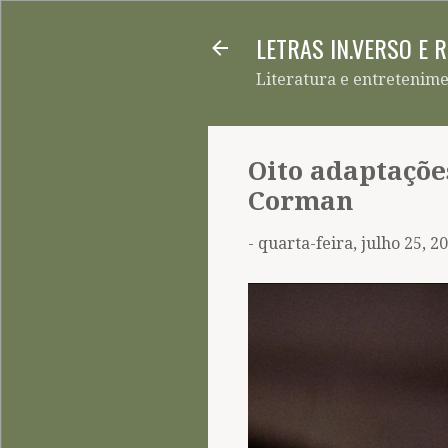
LETRAS IN.VERSO E 
Literatura e entretenim
Oito adaptaçõe
Corman
-
quarta-feira, julho 25, 2