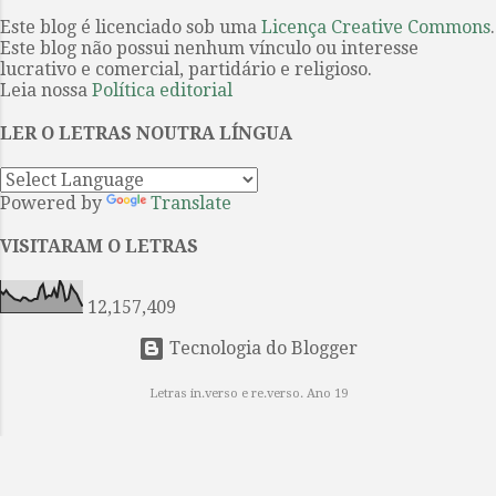
anúncio da organização da Festa
de Listerdale . O filme o primeiro
Este blog é licenciado sob uma
Licença Creative Commons
.
Literária Internacional de Paraty
sobre uma obra de Agatha Christie
Este blog não possui nenhum vínculo ou interesse
(Flip) de que a poeta paulista é a
a ser produzido int...
lucrativo e comercial, partidário e religioso.
homenageada na edição do evento
Leia nossa
Política editorial
de 2026. Projeto tem fixação dos
LER O LETRAS NOUTRA LÍNGUA
textos por Ieda Lebensztayin . 1. A
poesia breve e densa de Orides
Fontela coincide com a sua obra,
Powered by
Translate
constituída por apenas cinco livros
avessos aos modismos de seu
VISITARAM O LETRAS
tempo e por isso entre os mais
singulares da poesia brasileira do
12,157,409
século XX. Quando se mudou...
Tecnologia do Blogger
Letras in.verso e re.verso. Ano 19