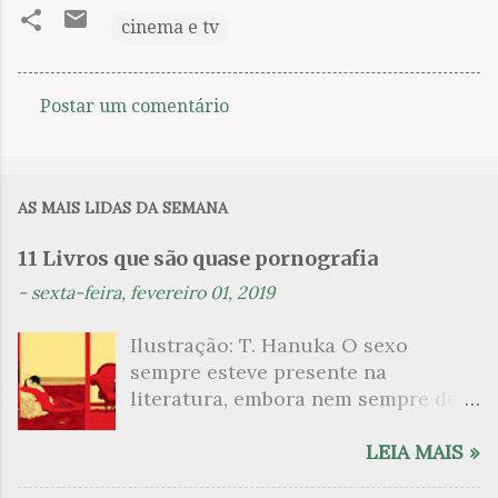
cinema e tv
Postar um comentário
C
o
m
AS MAIS LIDAS DA SEMANA
e
n
11 Livros que são quase pornografia
t
-
sexta-feira, fevereiro 01, 2019
á
Ilustração: T. Hanuka O sexo
r
sempre esteve presente na
i
literatura, embora nem sempre de
o
maneira explícita. Há escritores
s
que mergulharam em sua própria
LEIA MAIS »
sexualidade como se a arte pudesse