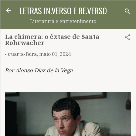
LETRAS IN.VERSO E RE.VERSO
Pular para o conteúdo principal
Literatura e entretenimento
La chimera: o êxtase de Santa
Rohrwacher
-
quarta-feira, maio 01, 2024
Por Alonso Díaz de la Vega