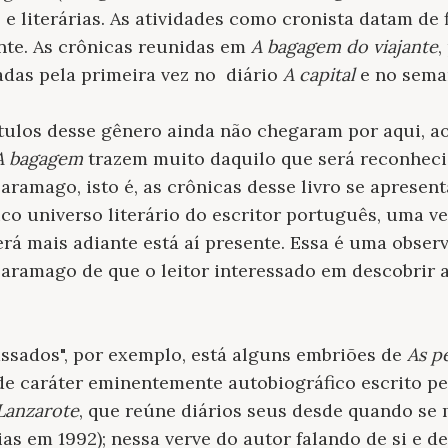
as e literárias. As atividades como cronista datam de
nte. As crônicas reunidas em
A bagagem do viajante
,
adas pela primeira vez no diário
A capital
e no sem
ítulos desse gênero ainda não chegaram por aqui, a
A bagagem
trazem muito daquilo que será reconhec
aramago, isto é, as crônicas desse livro se apres
i
co
universo literário do es
critor português
, uma ve
rá mais adiante está aí presente. Essa é uma obser
Saramago de que o leitor interessado em descobrir 
ssados", por exemplo, está alguns embriões de
As p
de caráter eminentemente autobiográfico escrito pe
Lanzarote
, que reúne diários seus desde quando se 
as em 1992); nessa verve do autor falando de si e de