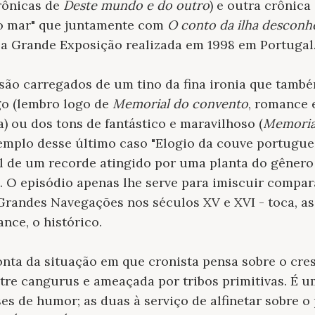
rônicas de
Deste mundo e do outro
) e outra crônica 
o mar" que juntamente
com
O conto da ilha desconh
a Grande Exposição realizada em 1998 em Portugal
são carregados de um tino da fina ironia que també
o (lembro logo de
Memorial do convento
, romance e
a) ou dos tons de fantástico e maravilhoso (
Memoria
xemplo desse último caso "Elogio da couve portugue
l de um recorde atingido por uma planta do gênero 
s. O episódio apenas lhe serve para imiscuir compa
Grandes Navegações nos séculos XV e XVI - toca, a
nce, o histórico.
conta da situação em que cronista pensa sobre o cr
tre cangurus e ameaçada por tribos primitivas. É u
ses de humor; as duas à serviço de alfinetar sobre o