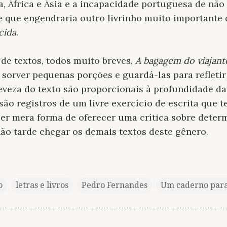
, África e Ásia e a incapacidade portuguesa de nã
e que engendraria outro livrinho muito importante d
cida
.
de textos, todos muito breves,
A bagagem do viajant
 sorver pequenas porções e guardá-las para refletir
veza do texto são proporcionais à profundidade da
, são registros de um livre exercício de escrita que 
 ser mera forma de oferecer uma crítica sobre dete
não tarde chegar os demais textos deste gênero.
o
letras e livros
Pedro Fernandes
Um caderno par