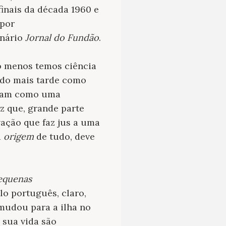
 finais da década 1960 e
 por
anário
Jornal do Fundão
.
o menos temos ciência
ido mais tarde como
entam como uma
z que, grande parte
vação que faz jus a uma
a
origem
de tudo, deve
equenas
lo português, claro,
mudou para a ilha no
 sua vida são