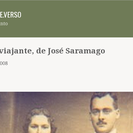
Pular para o conteúdo principal
RE.VERSO
ento
iajante, de José Saramago
2008