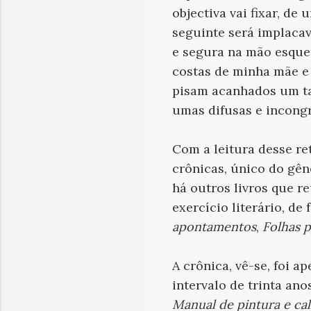
objectiva vai fixar, de
seguinte será implacav
e segura na mão esquer
costas de minha mãe e
pisam acanhados um tap
umas difusas e incongr
Com a leitura desse re
crônicas, único do gên
há outros livros que r
exercício literário, de
apontamentos
,
Folhas p
A crônica, vê-se, foi 
intervalo de trinta an
Manual de pintura e
c
al