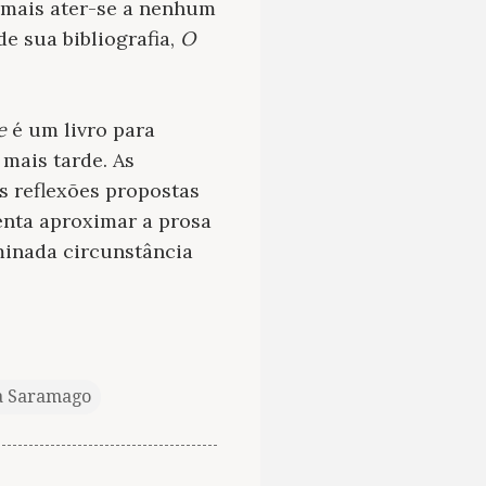
o mais ater-se a nenhum
e sua bibliografia,
O
e
é um livro para
 mais tarde. As
s reflexões propostas
tenta aproximar a prosa
rminada circunstância
a Saramago