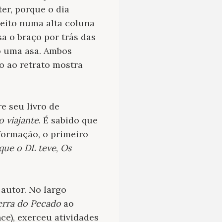
ter, porque o dia
reito numa alta coluna
a o braço por trás das
o uma asa. Ambos
o ao retrato mostra
e seu livro de
 viajante
. É sabido que
nformação, o primeiro
 que o DL teve
,
Os
 autor. No largo
erra do Pecado
ao
e), exerceu atividades