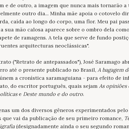
 um e de outro, a imagem que nunca mais tornarão a 
elmente outro dia... Minha mãe apoia o cotovelo di
da, caída ao longo do corpo, uma flor. Meu pai pass
 a sua mão calosa aparece sobre o ombro dela com
ete de ramagens. A tela que serve de fundo postiç
uentes arquitecturas neoclássicas".
trato ("Retrato de antepassados"), José Saramago abr
ero até o presente publicado no Brasil,
A bagagem do
eúnem a cronística saramaguiana - para efeito de i
 fato, do escritor português, quais sejam
As opiniões
olíticas
e
Deste mundo e do outro
.
apenas um dos diversos gêneros experimentados pelo
os que vai da publicação de seu primeiro romance,
T
igrafia
(designadamente ainda o seu segundo romanc