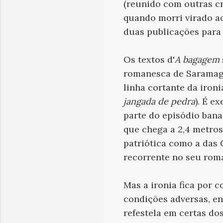
(reunido com outras c
quando morri virado a
duas
publicações para 
Os textos d'
A bagagem
romanesca de Saramag
linha cortante da ironi
jangada de pedra
). É e
parte do episódio bana
que chega a 2,4 metro
patriótica como a das 
re
corrente no
seu roma
Mas a ironia fica por 
condições adversas, en
refestela em certas do