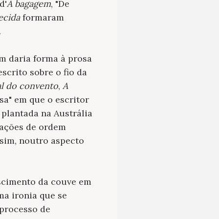
d'
A bagagem
, "De
ecida
formaram
.
m daria forma à prosa
scrito sobre o fio da
l do convento
,
A
sa" em que o escritor
plantada na Austrália
rações de ordem
ssim, noutro aspecto
escimento da couve em
ma ironia que se
 processo de