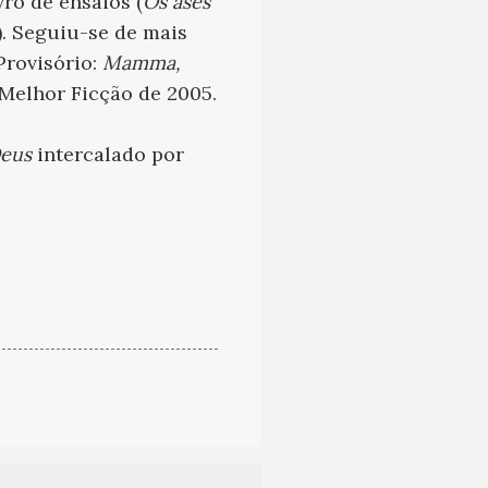
vro de ensaios (
Os ases
).
Seguiu-se de mais
Provisório:
Mamma,
Melhor Ficção de 2005.
eus
intercalado por