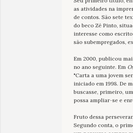
Seu primeiro título, e
as atividades na impre
de contos. São sete t
do beco Zé Pinto, situ
interesse como escrito
são subempregados, ex
Em 2000, publicou mai
no ano seguinte. Em
Os
"Carta a uma jovem sen
iniciado em 1998. De m
buscasse, primeiro, um
possa ampliar-se e en
Fruto dessa perseveran
Segundo conta, o prime