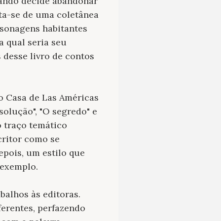
uando decide abandonar
ata-se de uma coletânea
rsonagens habitantes
a qual seria seu
 desse livro de contos
o Casa de Las Américas
 solução", "O segredo" e
o traço temático
critor como se
epois, um estilo que
 exemplo.
balhos às editoras.
ferentes, perfazendo