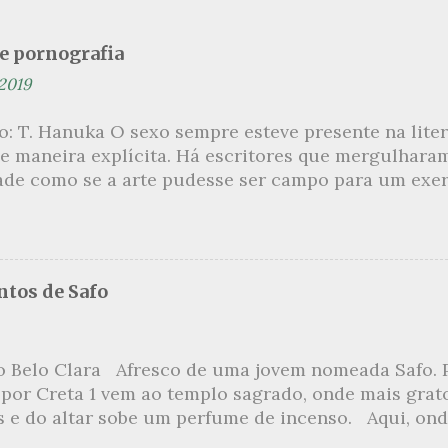
se pornografia
 2019
ão: T. Hanuka O sexo sempre esteve presente na lit
e maneira explícita. Há escritores que mergulhara
ade como se a arte pudesse ser campo para um exerc
por revelar a partir dessa intimidade o lado mais es
 um conjunto de livros nos quais os escritores se 
m o pudor para narrar cenas de elevado tom. Christi
 uma romancista francesa quase desconhecida no B
tos de Safo
ora de um livro chamado Pourquoi le Brésil ?, tem 
s figuras que se filiam à tradição da qual faz part
999, ela publica L’Inceste , a obra pela qual sempre
o Belo Clara Afresco de uma jovem nomeada Safo. P
r de uma narrativa que recupera a relação incestuo
 por Creta 1 vem ao templo sagrado, onde mais grat
s Petits , outra obra sua, já inicia com uma felação 
s e do altar sobe um perfume de incenso. Aqui, ond
numa penetração anal an...
o meio dos ramos escorre a água, e no rumor das fo