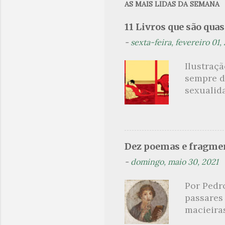
e
AS MAIS LIDAS DA SEMANA
n
11 Livros que são qua
t
-
sexta-feira, fevereiro 01,
á
r
Ilustraç
i
sempre d
o
sexualid
findaram 
s
apresenta
dispensa
presente
Dez poemas e fragmen
sido aut
-
domingo, maio 30, 2021
principai
Nin. Em 1
Por Pedr
se trata
passares
filha. Le
macieira
termina 
rosas, n