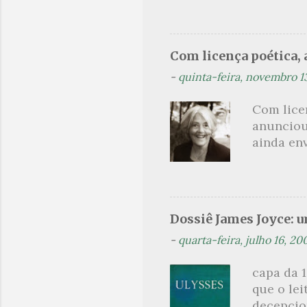
no prado 
um aroma 
voluptuo
Com licença poética, a
madrugad
-
quinta-feira, novembro 1
maçã ver
*** Véspe
Com lice
trazes a
anunciou
ainda en
Não sou f
não, cre
linhagens
a minha v
Dossiê James Joyce: 
maldição
-
quarta-feira, julho 16, 20
experiên
primário
capa da 1
toda sua 
que o lei
na hora d
decepcion
oportunid