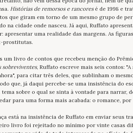
ntretanto, não vem dessa época do jornal, nem de q
nsa.
Histórias de remorsos e rancores
é de 1998 e tr
extos que giram em torno de um mesmo grupo de pe
ado na cidade onde nasceu. Já aqui, Ruffato apresent
r: apresentar uma realidade das margens. As figuras
-prostitutas.
s um livro de contos que recebeu menção do Prêmi
 sobreviventes
, Ruffato escreve mais seis contos: "A
hora", para citar três deles, que sublinham o mesm
odo que, já daqui percebe-se uma insistência do es
 tema sobre o qual se sinta à vontade para narrar, d
redar para uma forma mais acabada: o romance, por
ça está na insistência de Ruffato em enviar seus tra
iro livro foi rejeitado no mínimo por vinte casas di