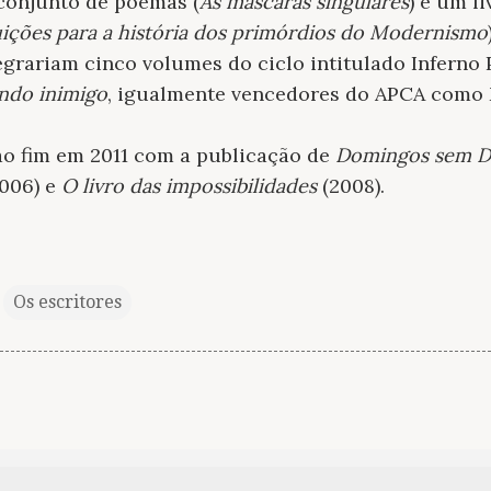
conjunto de poemas (
As máscaras singulares
) e um li
uições para a história dos primórdios do Modernismo
grariam cinco volumes do ciclo intitulado Inferno 
do inimigo
, igualmente vencedores do APCA como 
ao fim em 2011 com a publicação de
Domingos sem D
006) e
O livro das impossibilidades
(2008).
Os escritores