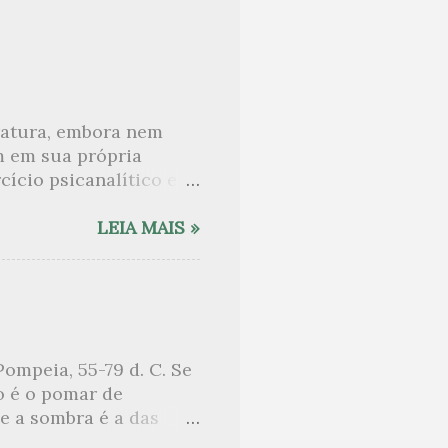
eratura, embora nem
m em sua própria
ício psicanalítico e
curo sobre. Esta lista
desnudam, livros que
LEIA MAIS »
ne Angot, até o
rasil embora tenha
sido lida como uma das
e nomes como o de Anaïs
 tem sido lembrada, por
ompeia, 55-79 d. C. Se
sa entre um pai e uma
o é o pomar de
sob o chuveiro que
e a sombra é a das
lhas vem o sono. Aqui,