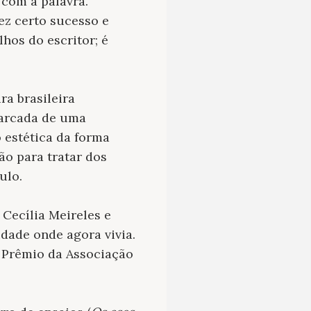
 com a palavra.
fez certo sucesso e
hos do escritor; é
ra brasileira
marcada de uma
estética da forma
ão para tratar dos
aulo.
 Cecília Meireles e
idade onde agora vivia.
 Prêmio da Associação