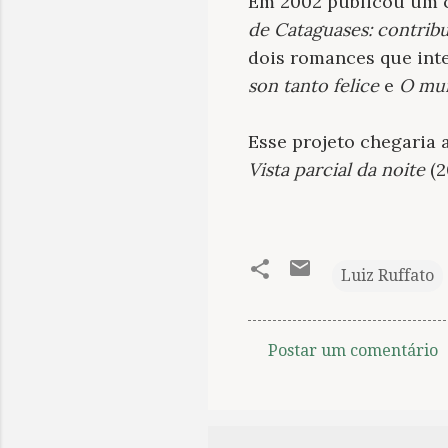
Em 2002 publicou um 
de Cataguases: contrib
dois romances que inte
son tanto felice
e
O
mun
Esse projeto chegaria 
Vista parcial da noite
(2
Luiz Ruffato
Postar um comentário
C
o
m