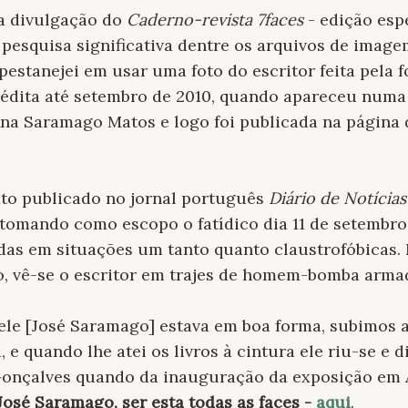
a divulgação do
Caderno-revista 7faces
- edição espe
pesquisa significativa dentre os arquivos de imag
stanejei em usar uma foto do escritor feita pela f
inédita até setembro de 2010, quando apareceu num
 Ana Saramago Matos e logo foi publicada na página
to publicado no jornal português
Diário de Notícias
omando como escopo o fatídico dia 11 de setembro 
das em situações um tanto quanto claustrofóbicas.
, vê-se o escritor em trajes de homem-bomba arma
, ele [José Saramago] estava em boa forma, subimos a
 e quando lhe atei os livros à cintura ele riu-se e d
a Gonçalves quando da inauguração da exposição em
José Saramago, ser esta todas as faces -
aqui
.