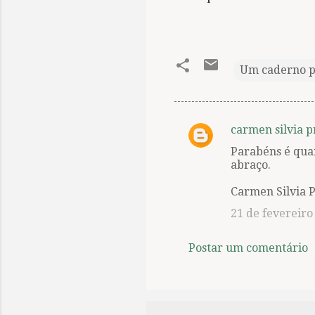
Um caderno 
carmen silvia p
C
Parabéns é quan
o
abraço.
m
Carmen Silvia P
e
21 de fevereiro
n
t
Postar um comentário
á
r
i
o