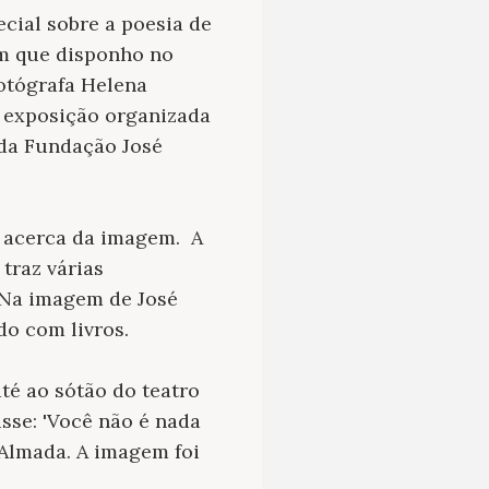
cial sobre a poesia de
em que disponho no
otógrafa Helena
a exposição organizada
 da Fundação José
acerca da imagem. A
traz várias
 Na imagem de José
do com livros.
té ao sótão do teatro
isse: 'Você não é nada
 Almada. A imagem foi