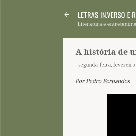
LETRAS IN.VERSO E 
Literatura e entretenim
A história de 
-
segunda-feira, fevereiro
Por Pedro Fernandes