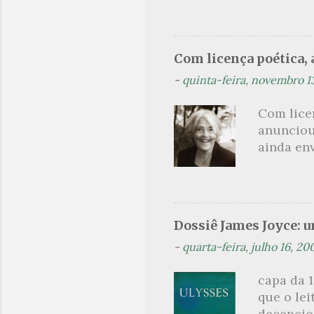
no prado 
um aroma 
voluptuo
Com licença poética, a
madrugad
-
quinta-feira, novembro 1
maçã ver
*** Véspe
Com lice
trazes a
anunciou
ainda en
Não sou f
não, cre
linhagens
a minha v
Dossiê James Joyce: 
maldição
-
quarta-feira, julho 16, 20
experiên
primário
capa da 1
toda sua 
que o lei
na hora d
decepcion