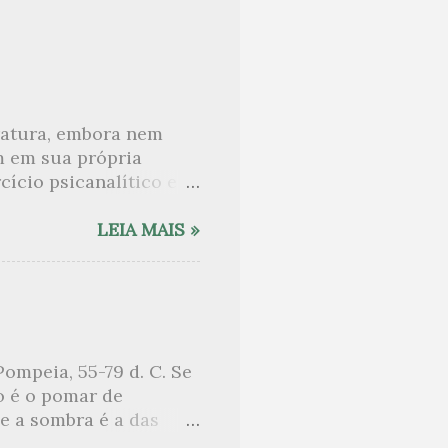
eratura, embora nem
m em sua própria
ício psicanalítico e
curo sobre. Esta lista
desnudam, livros que
LEIA MAIS »
ne Angot, até o
rasil embora tenha
sido lida como uma das
e nomes como o de Anaïs
 tem sido lembrada, por
ompeia, 55-79 d. C. Se
sa entre um pai e uma
o é o pomar de
sob o chuveiro que
e a sombra é a das
lhas vem o sono. Aqui,