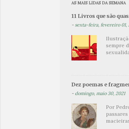
AS MAIS LIDAS DA SEMANA
s
11 Livros que são qua
-
sexta-feira, fevereiro 01,
Ilustraç
sempre d
sexualid
findaram 
apresenta
dispensa
presente
Dez poemas e fragmen
sido aut
-
domingo, maio 30, 2021
principai
Nin. Em 1
Por Pedr
se trata
passares
filha. Le
macieira
termina 
rosas, n