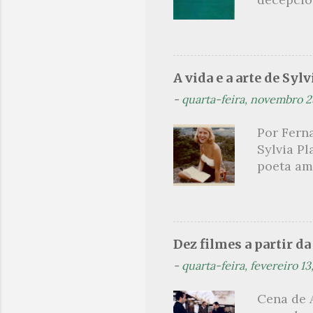
oportunid
sinopse a
leitor, c
parcimon
de guia é
A vida e a arte de Sylv
leitura 
-
quarta-feira, novembro 2
paralelo
como met
Por Ferna
heróico 
Sylvia Pl
próprio 
poeta am
explicati
lendária
como mul
não era a
homens c
Dez filmes a partir d
Hughes. 
-
quarta-feira, fevereiro 13
aluna des
foi conv
Cena de 
temporad