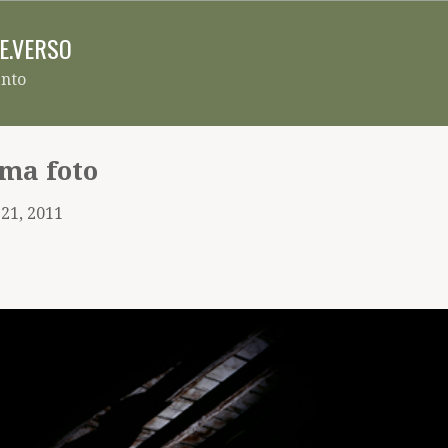
Pular para o conteúdo principal
RE.VERSO
ento
uma foto
 21, 2011