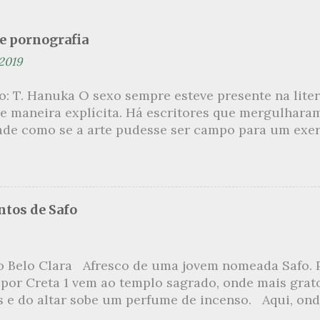
se pornografia
 2019
ão: T. Hanuka O sexo sempre esteve presente na lit
e maneira explícita. Há escritores que mergulhara
ade como se a arte pudesse ser campo para um exerc
por revelar a partir dessa intimidade o lado mais es
 um conjunto de livros nos quais os escritores se 
m o pudor para narrar cenas de elevado tom. Christi
 uma romancista francesa quase desconhecida no B
tos de Safo
ora de um livro chamado Pourquoi le Brésil ?, tem 
s figuras que se filiam à tradição da qual faz part
999, ela publica L’Inceste , a obra pela qual sempre
o Belo Clara Afresco de uma jovem nomeada Safo. P
r de uma narrativa que recupera a relação incestuo
 por Creta 1 vem ao templo sagrado, onde mais grat
s Petits , outra obra sua, já inicia com uma felação 
s e do altar sobe um perfume de incenso. Aqui, ond
numa penetração anal an...
o meio dos ramos escorre a água, e no rumor das fo