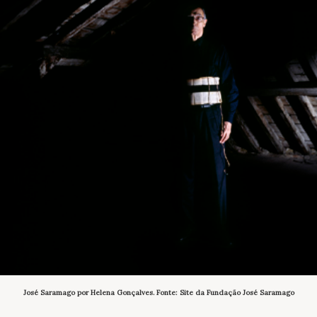
José Saramago por Helena Gonçalves. Fonte: Site da Fundação José Saramago