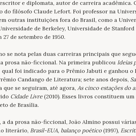
escritor e diplomata, autor de carreira acadêmica
 do filósofo Claude Lefort. Foi professor na Univers
 em outras instituições fora do Brasil, como a Univ
niversidade de Berkeley, Universidade de Stanford
 27 de setembro de 1950.
mo se nota pelas duas carreiras principais que segu
 da prosa não-ficcional. Na primeira publicou
Ideias 
o qual foi indicado para o Prêmio Jabuti e ganhou o
Prêmio Candango de Literatura; sete anos depois,
S
 a que se seguiram, até agora,
As cinco estações do 
rido
Cidade Livre
(2010). Esses livros constituem um
to de Brasília.
, a da prosa não-ficcional, João Almino possui vári
o literário,
Brasil-EUA, balanço poético
(1997),
Escri