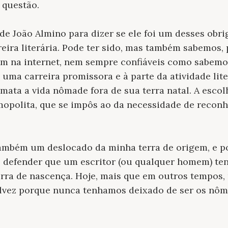
 questão.
 João Almino para dizer se ele foi um desses obri
reira literária. Pode ter sido, mas também sabemos, 
am na internet, nem sempre confiáveis como sabemos
 uma carreira promissora e à parte da atividade lite
ata a vida nômade fora de sua terra natal. A escol
mopolita, que se impôs ao da necessidade de recon
 também um deslocado da minha terra de origem, e p
defender que um escritor (ou qualquer homem) tenh
erra de nascença. Hoje, mais que em outros tempos,
lvez porque nunca tenhamos deixado de ser os nôm