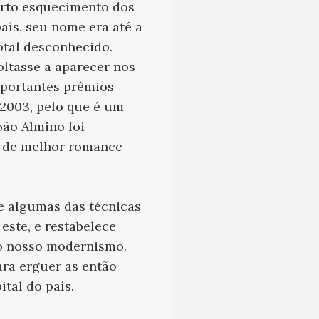
erto esquecimento dos
aís, seu nome era até a
tal desconhecido.
oltasse a aparecer nos
mportantes prêmios
 2003, pelo que é um
João Almino foi
1 de melhor romance
e algumas das técnicas
este, e restabelece
do nosso modernismo.
ara erguer as então
ital do país.