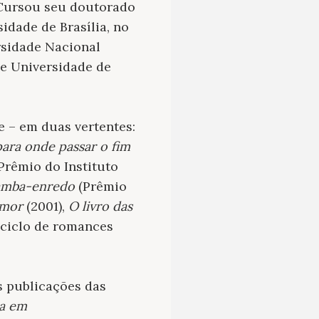
. Cursou seu doutorado
idade de Brasília, no
ersidade Nacional
 e Universidade de
e – em duas vertentes:
para onde passar o fim
 Prêmio do Instituto
amba-enredo
(Prêmio
amor
(2001),
O livro das
 ciclo de romances
as publicações das
ta em