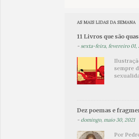
o
m
e
AS MAIS LIDAS DA SEMANA
n
11 Livros que são qua
t
-
sexta-feira, fevereiro 01,
á
r
Ilustraç
i
sempre d
o
sexualid
findaram 
s
apresenta
dispensa
presente
Dez poemas e fragmen
sido aut
-
domingo, maio 30, 2021
principai
Nin. Em 1
Por Pedr
se trata