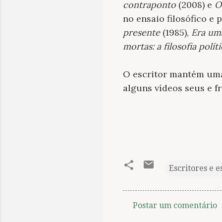
contraponto
(2008) e
O
no ensaio filosófico e p
presente
(1985),
Era um
mortas: a filosofia polí
O escritor mantém um
alguns vídeos seus e f
Escritores e e
Postar um comentário
C