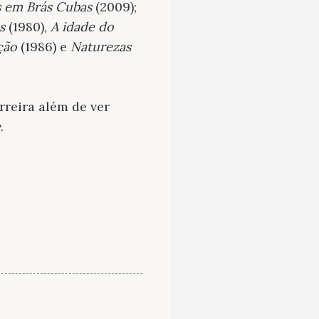
s em
Brás Cubas
(2009);
s
(1980),
A idade do
ção
(1986) e
Naturezas
rreira além de ver
e
.