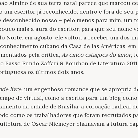
oão Almino de sua terra natal parece que marcou c
o um escritor já reconhecido, dentro e fora do seu p
desconhecido nosso – pelo menos para mim, um to
ouco mais a aura do escritor, para que seu nome v
do Norte: em agosto, ele voltou a receber um dos i
reconhecimento cubano da Casa de las Américas, em
omentados pela crítica,
As cinco estações do amor
, 
o Passo Fundo Zaffari & Bourbon de Literatura 201
ortuguesa os últimos dois anos.
ade livre
, um engenhoso romance que se apropria d
empo de virtual, como a escrita para um blog como 
tamento da cidade de Brasília, a coroação radical 
modo como os trabalhadores que foram recrutados p
quitetura de Oscar Niemeyer chamavam a futura cap