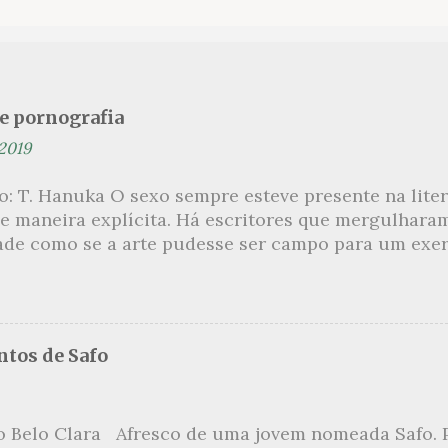
se pornografia
 2019
ão: T. Hanuka O sexo sempre esteve presente na lit
e maneira explícita. Há escritores que mergulhara
ade como se a arte pudesse ser campo para um exerc
por revelar a partir dessa intimidade o lado mais es
 um conjunto de livros nos quais os escritores se 
m o pudor para narrar cenas de elevado tom. Christi
 uma romancista francesa quase desconhecida no B
tos de Safo
ora de um livro chamado Pourquoi le Brésil ?, tem 
s figuras que se filiam à tradição da qual faz part
999, ela publica L’Inceste , a obra pela qual sempre
o Belo Clara Afresco de uma jovem nomeada Safo. P
r de uma narrativa que recupera a relação incestuo