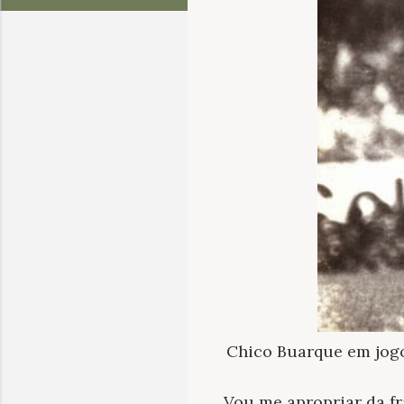
Chico Buarque em jogo
Vou me apropriar da fr