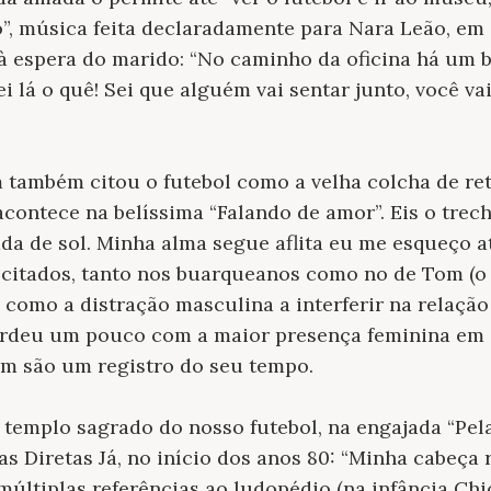
, música feita declaradamente para Nara Leão, em 
à espera do marido: “No caminho da oficina há um 
i lá o quê! Sei que alguém vai sentar junto, você va
m também citou o futebol como a velha colcha de re
acontece na belíssima “Falando de amor”. Eis o trec
da de sol. Minha alma segue aflita eu me esqueço a
 citados, tanto nos buarqueanos como no de Tom (o
l como a distração masculina a interferir na relaç
erdeu um pouco com a maior presença feminina em e
ém são um registro do seu tempo.
 templo sagrado do nosso futebol, na engajada “Pela
s Diretas Já, no início dos anos 80: “Minha cabeça
 múltiplas referências ao ludopédio (na infância C