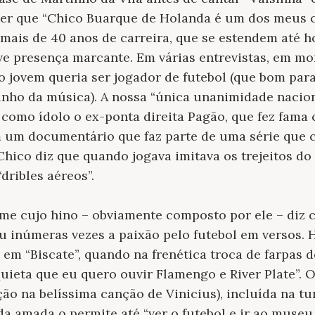
er que “Chico Buarque de Holanda é um dos meus 
s mais de 40 anos de carreira, que se estendem até h
teve presença marcante. Em várias entrevistas, em mo
 jovem queria ser jogador de futebol (que bom para
ho da música). A nossa “única unanimidade naciona
como ídolo o ex-ponta direita Pagão, que fez fama
m um documentário que faz parte de uma série que 
Chico diz que quando jogava imitava os trejeitos do
dribles aéreos”.
me cujo hino – obviamente composto por ele – diz c
ou inúmeras vezes a paixão pelo futebol em versos. 
em “Biscate”, quando na frenética troca de farpas
uieta que eu quero ouvir Flamengo e River Plate”. 
ão na belíssima canção de Vinicius), incluída na tu
a amada o permite até “ver o futebol e ir ao museu,