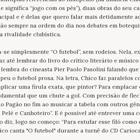
e significa “jogo com os pés”), duas obras do seu c
cipal e é delas que quero falar mais detidamente a
tão sempre na ordem do dia nos debates em botequi
a rivalidade clubística.
se simplesmente “O futebol”, sem rodeios. Nela, exp
z até lembrar do livro do crítico literário e músic
lembra do cineasta Pier Paolo Pasolini falando que
peu o futebol prosa. Na letra, Chico faz paralelos c
aplicar uma firula exata, que pintor? Para emplacar
damental que um chute a gol. Com precisão de flecha
 Pagão no fim ao musicar a tabela com outros gênio
 Pelé e Canhoteiro”. E é possível até entrever uma c
o diz, logo no começo: “Para estufar esse filó como 
Chico canta "O futebol" durante a turnê do CD Carioc