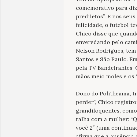
comemorativo para diz
prediletos”. E nos seu
felicidade, o futebol 
Chico disse que quando
enveredando pelo camin
Nelson Rodrigues, tem 
Santos e São Paulo. E
pela TV Bandeirantes, 
mãos meio moles e os “
Dono do Politheama, ti
perder”, Chico registr
grandiloquentes, como 
ralha com a mulher: “Q
você 2″ (uma continuaç
afirma que a ausência d