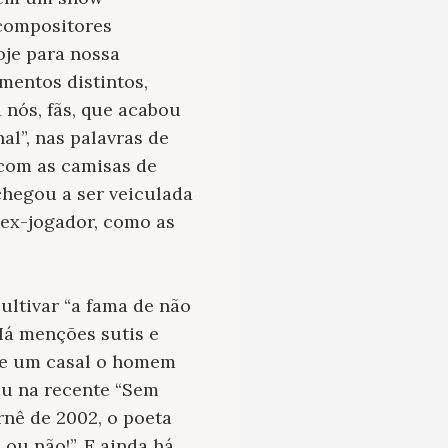
compositores
oje para nossa
mentos distintos,
 nós, fãs, que acabou
l”, nas palavras de
 com as camisas de
chegou a ser veiculada
 ex-jogador, como as
ultivar “a fama de não
Há menções sutis e
 de um casal o homem
Ou na recente “Sem
rnê de 2002, o poeta
 ou não!”. E ainda há