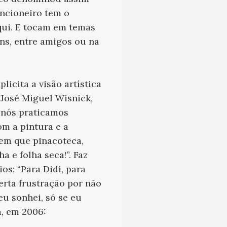
ancioneiro tem o
qui. E tocam em temas
ns, entre amigos ou na
licita a visão artística
o José Miguel Wisnick,
 nós praticamos
om a pintura e a
 em que pinacoteca,
 e folha seca!”. Faz
s: “Para Didi, para
erta frustração por não
eu sonhei, só se eu
a, em 2006: