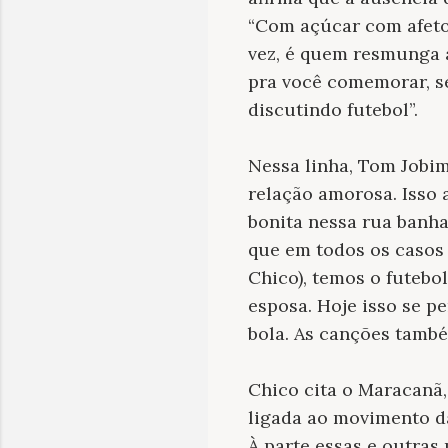
“Com açúcar com afeto”
vez, é quem resmunga 
pra você comemorar, se
discutindo futebol”.
Nessa linha, Tom Jobi
relação amorosa. Isso 
bonita nessa rua banha
que em todos os casos
Chico), temos o futebo
esposa. Hoje isso se p
bola. As canções tamb
Chico cita o Maracanã,
ligada ao movimento da
À parte essas e outras