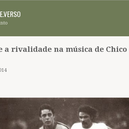
Pular para o conteúdo principal
RE.VERSO
ento
 e a rivalidade na música de Chic
2014