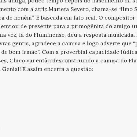
is antiga, pouco tempo depois do nascimento da sua
mento com a atriz Marieta Severo, chama-se “Ilmo S
aca de neném”. É baseada em fato real. O compositor
, enviou de presente para a primogênita do amigo 
ua vez, fã do Fluminense, deu a resposta musicada. 
ras gentis, agradece a camisa e logo adverte que 
 de bom irmão”. Com a proverbial capacidade lúdica
ases, Chico vai então desconstruindo a camisa do Fl
 Genial! E assim encerra a questão: