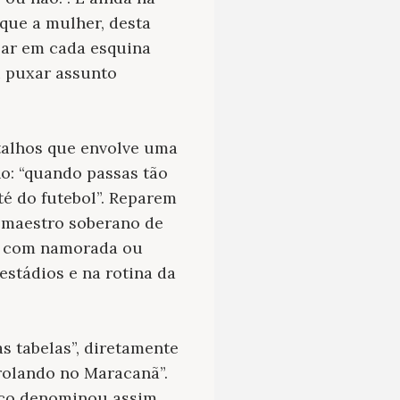
que a mulher, desta
bar em cada esquina
i puxar assunto
talhos que envolve uma
ho: “quando passas tão
té do futebol”. Reparem
 maestro soberano de
ão com namorada ou
stádios e na rotina da
s tabelas”, diretamente
 rolando no Maracanã”.
hico denominou assim