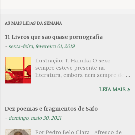
C
o
m
AS MAIS LIDAS DA SEMANA
e
n
11 Livros que são quase pornografia
t
-
sexta-feira, fevereiro 01, 2019
á
Ilustração: T. Hanuka O sexo
r
sempre esteve presente na
i
literatura, embora nem sempre de
o
maneira explícita. Há escritores
s
que mergulharam em sua própria
LEIA MAIS »
sexualidade como se a arte pudesse
ser campo para um exercício
Dez poemas e fragmentos de Safo
psicanalítico e findaram por revelar
-
domingo, maio 30, 2021
a partir dessa intimidade o lado
mais escuro sobre. Esta lista
Por Pedro Belo Clara Afresco de
apresenta um conjunto de livros