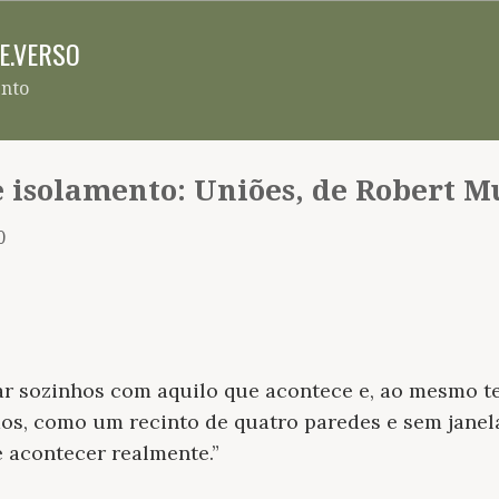
Pular para o conteúdo principal
RE.VERSO
ento
 isolamento: Uniões, de Robert M
0
ar sozinhos com aquilo que acontece e, ao mesmo t
dos, como um recinto de quatro paredes e sem jane
 acontecer realmente.”