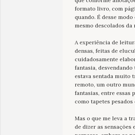
que conforme anotaçõe
formato livro, com pág
quando. É desse modo q
mesmo descolados da n
A experiência de leitu
densas, feitas de eluc
cuidadosamente elabor
fantasia, desvendando 
estava sentada muito 
remoto, um outro mund
fantasias, entre essas
como tapetes pesados 
Mas o que me leva a t
de dizer as sensações