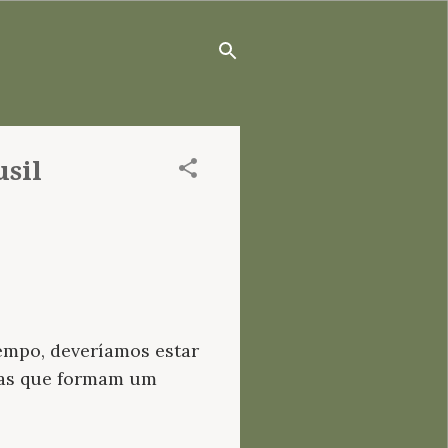
usil
empo, deveríamos estar
las que formam um