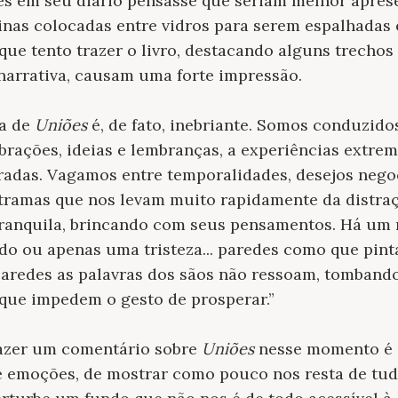
s em seu diário pensasse que seriam melhor apres
inas colocadas entre vidros para serem espalhadas 
ue tento trazer o livro, destacando alguns trechos
arrativa, causam uma forte impressão.
ra de
Uniões
é, de fato, inebriante. Somos conduzido
ubrações, ideias e lembranças, a experiências extrem
adas. Vagamos entre temporalidades, desejos nego
tramas que nos levam muito rapidamente da distraç
tranquila, brincando com seus pensamentos. Há um 
o ou apenas uma tristeza... paredes como que pinta
 paredes as palavras dos sãos não ressoam, tombando,
que impedem o gesto de prosperar.”
razer um comentário sobre
Uniões
nesse momento é 
 e emoções, de mostrar como pouco nos resta de tud