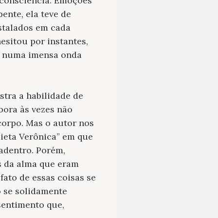
 consciência. Emoções
ente, ela teve de
nstalados em cada
hesitou por instantes,
o numa imensa onda
tra a habilidade de
bora às vezes não
corpo. Mas o autor nos
ieta Verônica”
em que
 adentro. Porém,
s da alma que eram
ato de essas coisas se
 se solidamente
sentimento que,