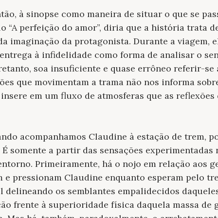
ntão, à sinopse como maneira de situar o que se pass
A perfeição do amor”, diria que a história trata 
 da imaginação da protagonista. Durante a viagem, el
 entrega à infidelidade como forma de analisar o s
retanto, soa insuficiente e quase errôneo referir-se
ações que movimentam a trama não nos informa sobre
 insere em um fluxo de atmosferas que as reflexões
ando acompanhamos Claudine à estação de trem, p
. É somente a partir das sensações experimentadas 
ntorno. Primeiramente, há o nojo em relação aos g
 e pressionam Claudine enquanto esperam pelo trem
ol delineando os semblantes empalidecidos daquele
ão frente à superioridade física daquela massa de 