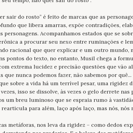
seu tempo, não quer sair do rosto”.
r sair do rosto” é feito de marcas que as personage
ofundo que libera amarras, expõe contradições, elab
das personagens. Acompanhamos estados que se sob
erônica a procurar seu nexo entre ruminações e le
do racional que quer explicar e um outro mundo, m
ns pontos do texto, no entanto, Musil chega a form
com extrema lucidez e precisão questões que vão al
s que nunca podemos fazer, não sabemos por quê... 
ue sobre a vida há um terrível pesar, uma rigidez
 vezes, isso se dissolve, às vezes o gelo derrete nas
s um breu luminoso que se espraia rumo à vastidão
e rearticula para além, laço após laço, mas nós, nós
icas metáforas, nos leva da rigidez – como dedos ex