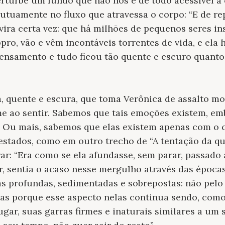
erturbe um fundo que não nos é de todo acessível à
utuamente no fluxo que atravessa o corpo: “E de rep
ira certa vez: que há milhões de pequenos seres i
pro, vão e vêm incontáveis torrentes de vida, e ela 
ensamento e tudo ficou tão quente e escuro quant
 quente e escura, que toma Verônica de assalto mos
e ao sentir. Sabemos que tais emoções existem, em
. Ou mais, sabemos que elas existem apenas com o 
 estados, como em outro trecho de “A tentação da qu
rar: “Era como se ela afundasse, sem parar, passado
r, sentia o acaso nesse mergulho através das época
profundas, sedimentadas e sobrepostas: não pelo f
as porque esse aspecto nelas continua sendo, como
gar, suas garras firmes e inaturais similares a um 