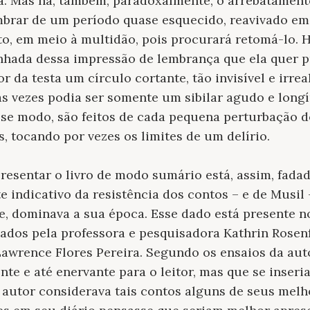
da. Mas há, também, paradoxalmente, o arrebatamen
mbrar de um período quase esquecido, reavivado em
o, em meio à multidão, pois procurará retomá-lo. H
hada dessa impressão de lembrança que ela quer p
r da testa um círculo cortante, tão invisível e irrea
às vezes podia ser somente um sibilar agudo e long
sse modo, são feitos de cada pequena perturbação do
, tocando por vezes os limites de um delírio.
resentar o livro de modo sumário está, assim, fada
e indicativo da resistência dos contos – e de Musi
je, dominava a sua época. Esse dado está presente n
ados pela professora e pesquisadora Kathrin Rosenf
awrence Flores Pereira. Segundo os ensaios da auto
ente e até enervante para o leitor, mas que se inser
O autor considerava tais contos alguns de seus melh