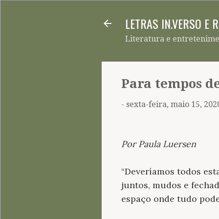
LETRAS IN.VERSO E 
Literatura e entretenim
Para tempos de
-
sexta-feira, maio 15, 202
Por Paula Luersen
“Deveríamos todos est
juntos, mudos e fecha
espaço onde tudo pode