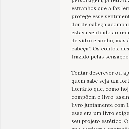
personagem, já retraí
estranhos que a faz le
protege esse sentiment
dor de cabeça acompan
estava sentindo ao redo
de vidro e sonho, mas 
cabeça”. Os contos, de
trazido pelas sensações
Tentar descrever ou ap
quem sabe seja um fort
literário que, como ho
compõem o livro, assin
livro juntamente com L
esse era um livro exig
seu projeto estético. 