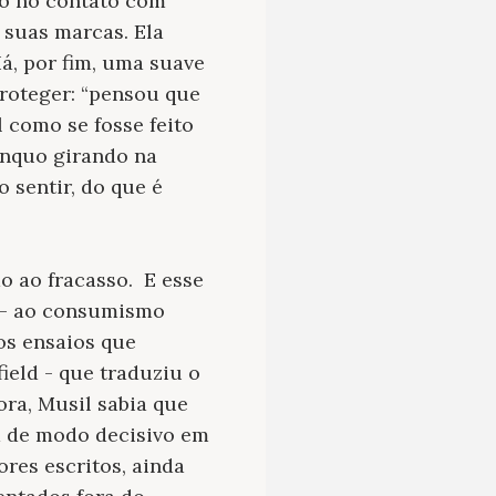
to no contato com
 suas marcas. Ela
á, por fim, uma suave
roteger: “pensou que
l como se fosse feito
ínquo girando na
 sentir, do que é
do ao fracasso.
E esse
l – ao consumismo
os ensaios que
ield - que traduziu o
ra, Musil sabia que
ia de modo decisivo em
ores escritos, ainda