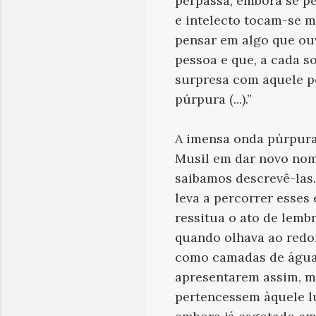
perpassa, embora se p
e intelecto tocam-se m
pensar em algo que ouv
pessoa e que, a cada so
surpresa com aquele p
púrpura (...).”
A imensa onda púrpura,
Musil em dar novo nom
saibamos descrevê-las
leva a percorrer esses
ressitua o ato de lemb
quando olhava ao redo
como camadas de águas 
apresentarem assim, m
pertencessem àquele lu