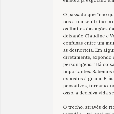
embora já esgotado em 
O passado que “não que
nos a um sentir tão pr
os limites das ações 
deixando Claudine e V
confusas entre um mun
as desnorteia. Em algu
diretamente, expondo 
personagens: “Há coisa
importantes. Sabemos q
expostos à geada. E, às
pensativos, tornamo-no
osso, a decisiva vida s
O trecho, através de r