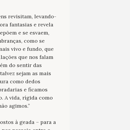
ns revisitam, levando-
ora fantasias e revela
repõem e se esvaem,
mbranças, como se
ais vivo e fundo, que
ulações que nos falam
ém do sentir das
talvez sejam as mais
 dura como dedos
 pradarias e ficamos
. A vida, rígida como
 não agimos.”
postos à geada – para a