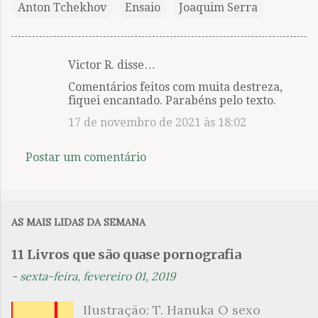
Anton Tchekhov
Ensaio
Joaquim Serra
Victor R. disse…
C
Comentários feitos com muita destreza,
o
fiquei encantado. Parabéns pelo texto.
m
17 de novembro de 2021 às 18:02
e
n
Postar um comentário
t
á
r
AS MAIS LIDAS DA SEMANA
i
o
11 Livros que são quase pornografia
s
-
sexta-feira, fevereiro 01, 2019
Ilustração: T. Hanuka O sexo