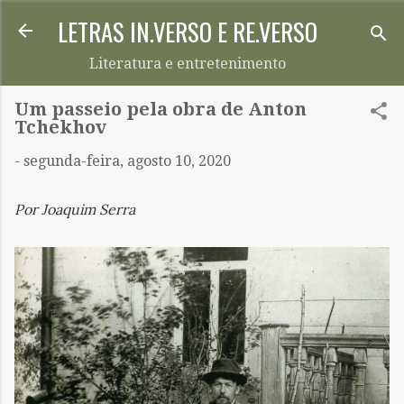
LETRAS IN.VERSO E RE.VERSO
Pular para o conteúdo principal
Literatura e entretenimento
Um passeio pela obra de Anton
Tchekhov
-
segunda-feira, agosto 10, 2020
Por Joaquim Serra