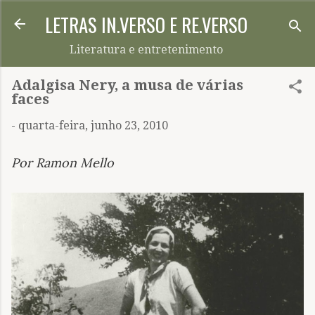
LETRAS IN.VERSO E RE.VERSO
Pular para o conteúdo principal
Literatura e entretenimento
Adalgisa Nery, a musa de várias
faces
-
quarta-feira, junho 23, 2010
Por Ramon Mello