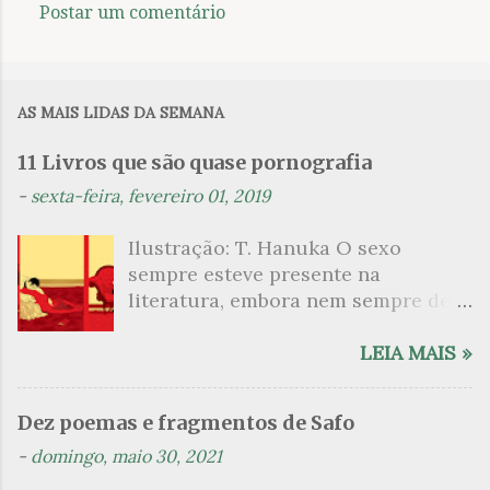
Postar um comentário
C
o
m
AS MAIS LIDAS DA SEMANA
e
n
11 Livros que são quase pornografia
t
-
sexta-feira, fevereiro 01, 2019
á
Ilustração: T. Hanuka O sexo
r
sempre esteve presente na
i
literatura, embora nem sempre de
o
maneira explícita. Há escritores
s
que mergulharam em sua própria
LEIA MAIS »
sexualidade como se a arte pudesse
ser campo para um exercício
Dez poemas e fragmentos de Safo
psicanalítico e findaram por revelar
-
domingo, maio 30, 2021
a partir dessa intimidade o lado
mais escuro sobre. Esta lista