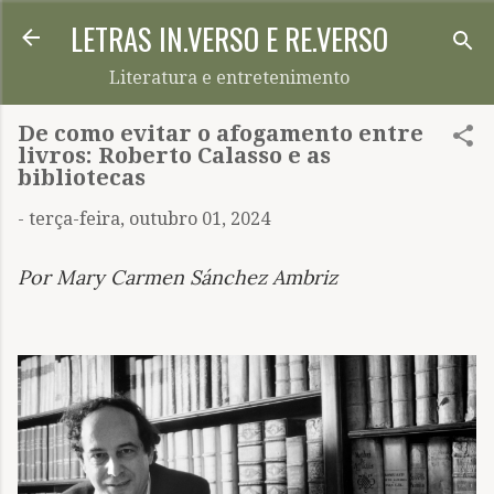
LETRAS IN.VERSO E RE.VERSO
Pular para o conteúdo principal
Literatura e entretenimento
De como evitar o afogamento entre
livros: Roberto Calasso e as
bibliotecas
-
terça-feira, outubro 01, 2024
Por Mary Carmen Sánchez Ambriz