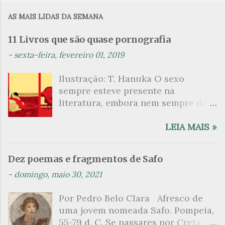
m
AS MAIS LIDAS DA SEMANA
e
n
11 Livros que são quase pornografia
t
-
sexta-feira, fevereiro 01, 2019
á
Ilustração: T. Hanuka O sexo
r
sempre esteve presente na
i
literatura, embora nem sempre de
o
maneira explícita. Há escritores
s
que mergulharam em sua própria
LEIA MAIS »
sexualidade como se a arte pudesse
ser campo para um exercício
Dez poemas e fragmentos de Safo
psicanalítico e findaram por revelar
-
domingo, maio 30, 2021
a partir dessa intimidade o lado
mais escuro sobre. Esta lista
Por Pedro Belo Clara Afresco de
apresenta um conjunto de livros
uma jovem nomeada Safo. Pompeia,
nos quais os escritores se
55-79 d. C. Se passares por Creta 1
desnudam, livros que dispensam o