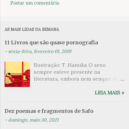
Postar um comentário
C
o
m
AS MAIS LIDAS DA SEMANA
e
n
11 Livros que são quase pornografia
t
-
sexta-feira, fevereiro 01, 2019
á
Ilustração: T. Hanuka O sexo
r
sempre esteve presente na
i
literatura, embora nem sempre de
o
maneira explícita. Há escritores
s
que mergulharam em sua própria
LEIA MAIS »
sexualidade como se a arte pudesse
ser campo para um exercício
Dez poemas e fragmentos de Safo
psicanalítico e findaram por revelar
-
domingo, maio 30, 2021
a partir dessa intimidade o lado
mais escuro sobre. Esta lista