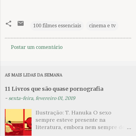
100 filmes essenciais
cinema e tv
Postar um comentário
C
o
m
AS MAIS LIDAS DA SEMANA
e
n
11 Livros que são quase pornografia
t
-
sexta-feira, fevereiro 01, 2019
á
Ilustração: T. Hanuka O sexo
r
sempre esteve presente na
i
literatura, embora nem sempre de
o
maneira explícita. Há escritores