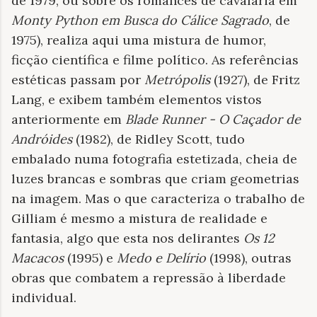
de 1979, ou sobre os romances de cavalaria em
Monty Python em Busca do Cálice Sagrado
, de
1975), realiza aqui uma mistura de humor,
ficção científica e filme político. As referências
estéticas passam por
Metrópolis
(1927), de Fritz
Lang, e exibem também elementos vistos
anteriormente em
Blade Runner - O Caçador de
Andróides
(1982), de Ridley Scott, tudo
embalado numa fotografia estetizada, cheia de
luzes brancas e sombras que criam geometrias
na imagem. Mas o que caracteriza o trabalho de
Gilliam é mesmo a mistura de realidade e
fantasia, algo que esta nos delirantes
Os 12
Macacos
(1995) e
Medo e Delírio
(1998), outras
obras que combatem a repressão à liberdade
individual.