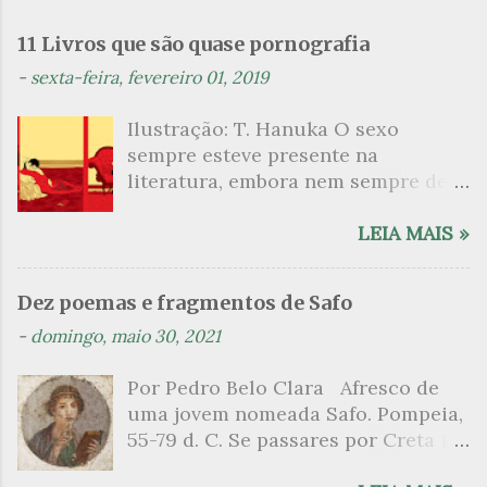
e
n
11 Livros que são quase pornografia
t
-
sexta-feira, fevereiro 01, 2019
á
Ilustração: T. Hanuka O sexo
r
sempre esteve presente na
i
literatura, embora nem sempre de
o
maneira explícita. Há escritores
s
que mergulharam em sua própria
LEIA MAIS »
sexualidade como se a arte pudesse
ser campo para um exercício
Dez poemas e fragmentos de Safo
psicanalítico e findaram por revelar
-
domingo, maio 30, 2021
a partir dessa intimidade o lado
mais escuro sobre. Esta lista
Por Pedro Belo Clara Afresco de
apresenta um conjunto de livros
uma jovem nomeada Safo. Pompeia,
nos quais os escritores se
55-79 d. C. Se passares por Creta 1
desnudam, livros que dispensam o
vem ao templo sagrado, onde mais
pudor para narrar cenas de elevado