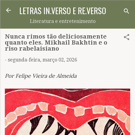
LETRAS IN.VERSO E RE.VERSO
Pular para o conteúdo principal
Literatura e entretenimento
Nunca rimos tão deliciosamente
quanto eles. Mikhail Bakhtin e o
riso rabelaisiano
-
segunda-feira, março 02, 2026
Por Felipe Vieira de Almeida