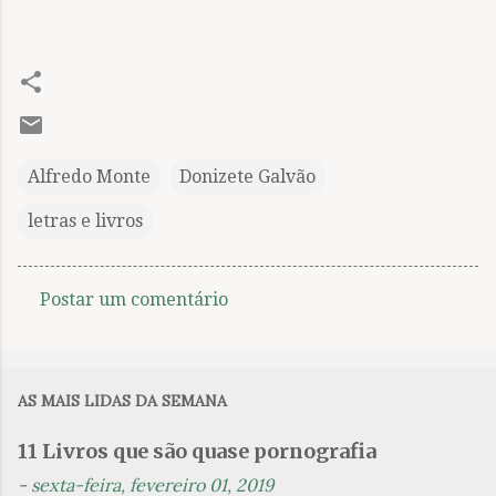
Alfredo Monte
Donizete Galvão
letras e livros
Postar um comentário
C
o
m
AS MAIS LIDAS DA SEMANA
e
n
11 Livros que são quase pornografia
t
-
sexta-feira, fevereiro 01, 2019