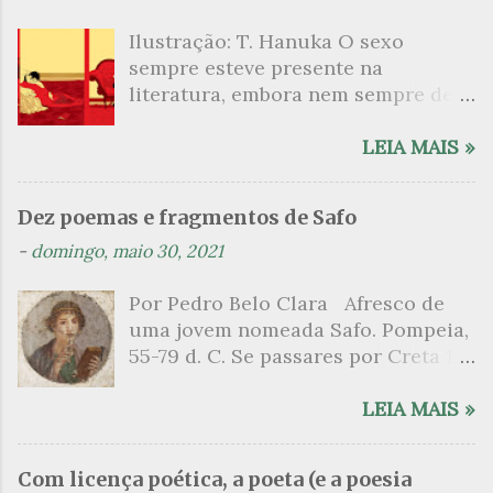
á
Ilustração: T. Hanuka O sexo
r
sempre esteve presente na
i
literatura, embora nem sempre de
o
maneira explícita. Há escritores
s
que mergulharam em sua própria
LEIA MAIS »
sexualidade como se a arte pudesse
ser campo para um exercício
Dez poemas e fragmentos de Safo
psicanalítico e findaram por revelar
-
domingo, maio 30, 2021
a partir dessa intimidade o lado
mais escuro sobre. Esta lista
Por Pedro Belo Clara Afresco de
apresenta um conjunto de livros
uma jovem nomeada Safo. Pompeia,
nos quais os escritores se
55-79 d. C. Se passares por Creta 1
desnudam, livros que dispensam o
vem ao templo sagrado, onde mais
pudor para narrar cenas de elevado
grato é o pomar de macieiras e do
LEIA MAIS »
tom. Christine Angot, até o presente
altar sobe um perfume de incenso.
uma romancista francesa quase
Aqui, onde a sombra é a das rosas,
desconhecida no Brasil embora
Com licença poética, a poeta (e a poesia
no meio dos ramos escorre a água,
tenha sido autora de um livro