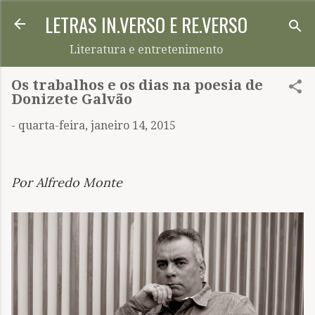
LETRAS IN.VERSO E RE.VERSO
Pular para o conteúdo principal
Literatura e entretenimento
Os trabalhos e os dias na poesia de
Donizete Galvão
-
quarta-feira, janeiro 14, 2015
Por Alfredo Monte