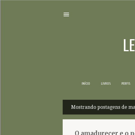
L
INÍCIO
LIVROS
PERFIS
Mostrando postagens de ma
P
o
s
O amadurecer e o 