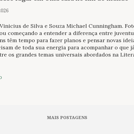
2026
 Vinicius de Silva e Souza Michael Cunningham. Fot
tou começando a entender a diferença entre juvent
ns têm tempo para fazer planos e pensar novas idei
isam de toda sua energia para acompanhar o que já
tre os grandes temas universais abordados na Liter
ória, como o amor, a morte, o luto, a guerra, a memó
elhecimento ocupa um espaço ímpar. Quando utiliz
a do “romance de formação”: uma narrativa longa q
o
tar da passagem de um protagonista entre a sua inf
io da vida adulta. Os exemplos são muitos, desde 
ilhelm Meister , de Goethe, um dos criadores da fo
spectiva da passagem do tempo, são poucos que abo
ntude para a plena maturidade, algo como dos vinte
MAIS POSTAGENS
e. Acredito que muito em decorrência de recortes t