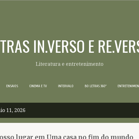
Pular para o conteúdo principal
ETRAS IN.VERSO E RE.VER
Literatura e entretenimento
ENSAIOS
CINEMA E TV
INTERVALO
BO LETRAS 360º
ENTRETENIME
io 11, 2026
nosso lugar em Uma casa no fim do mundo