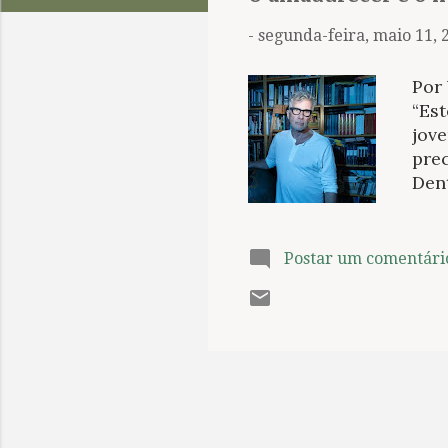
t
a
-
segunda-feira, maio 11, 
g
e
Por
n
“Es
jove
s
prec
Den
hist
env
ótic
Postar um comentári
tra
iníc
de W
per
juve
idad