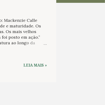
o: Mackenzie Calle
ude e maturidade. Os
as. Os mais velhos
 foi posto em ação.”
atura ao longo da
ria, o tempo, o
ado, é sempre pela
ue irá, usualmente,
ância/adolescência ao
LEIA MAIS »
Os anos de aprendizado
rma. Mas, na
rdam a transição da
 aos trinta anos de
empo...