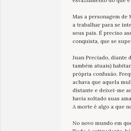
esvaziamento do que é 
Mas a personagem de M
a trabalhar para se in
seus pais. É preciso a
conquista, que se supe
Juan Preciado, diante 
também atuais) habitan
própria confusão. Freq
achava que aquela mul
distante e deixei-me a
havia soltado suas ama
A morte é algo a que n
No novo mundo em que 