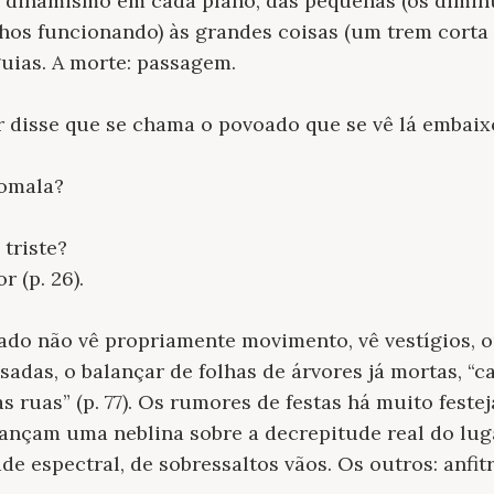
á dinamismo em cada plano, das pequenas (os dimin
hos funcionando) às grandes coisas (um trem corta
guias. A morte: passagem.
 disse que se chama o povoado que se vê lá embaix
Comala?
 triste?
 (p. 26).
ado não vê propriamente movimento, vê vestígios, 
adas, o balançar de folhas de árvores já mortas, “ca
 ruas” (p. 77). Os rumores de festas há muito festej
ançam uma neblina sobre a decrepitude real do lug
e espectral, de sobressaltos vãos. Os outros: anfit