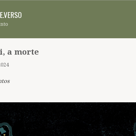
Pular para o conteúdo principal
RE.VERSO
ento
i, a morte
2024
ntos