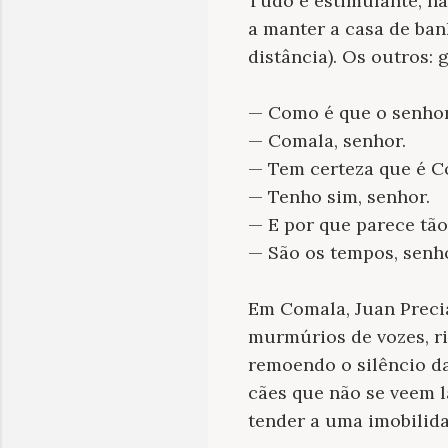
Tudo é estimulante, h
a manter a casa de ban
distância). Os outros: 
— Como é que o senhor
— Comala, senhor.
— Tem certeza que é 
— Tenho sim, senhor.
— E por que parece tão
— São os tempos, senhor
Em Comala, Juan Preci
murmúrios de vozes, ris
remoendo o silêncio das
cães que não se veem l
tender a uma imobilidad