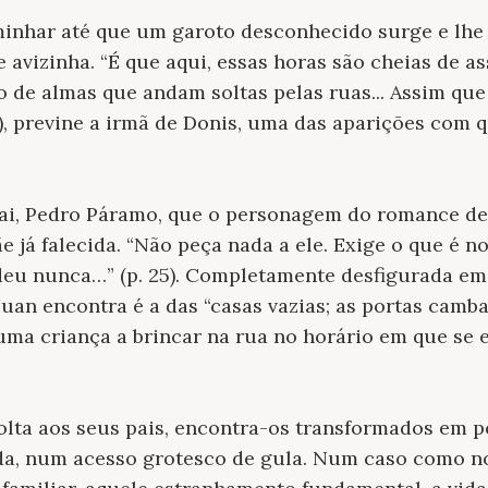
inhar até que um garoto desconhecido surge e lhe 
 se avizinha. “É que aqui, essas horas são cheias de 
o de almas que andam soltas pelas ruas... Assim qu
84), previne a irmã de Donis, uma das aparições com 
ai, Pedro Páramo, que o personagem do romance de 
 já falecida. “Não peça nada a ele. Exige o que é no
deu nunca…” (p. 25). Completamente desfigurada em
uan encontra é a das “casas vazias; as portas camba
huma criança a brincar na rua no horário em que se 
volta aos seus pais, encontra-os transformados em 
, num acesso grotesco de gula. Num caso como no 