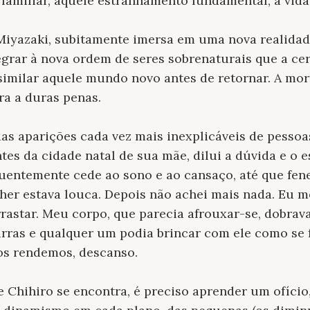
familiar, aquele estranhamento fundamental, a vida
iyazaki, subitamente imersa em uma nova realidade
tegrar à nova ordem de seres sobrenaturais que a c
ssimilar aquele mundo novo antes de retornar. A mor
ra a duras penas.
das aparições cada vez mais inexplicáveis de pessoa
tes da cidade natal de sua mãe, dilui a dúvida e o 
uentemente cede ao sono e ao cansaço, até que fene
her estava louca. Depois não achei mais nada. Eu 
rrastar. Meu corpo, que parecia afrouxar-se, dobrava
rras e qualquer um podia brincar com ele como se fo
os rendemos, descanso.
Chihiro se encontra, é preciso aprender um ofício