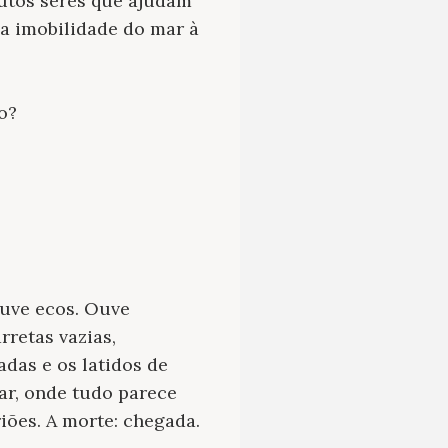
utos seres que ajudam
 a imobilidade do mar à
o?
ouve ecos. Ouve
rretas vazias,
adas e os latidos de
ar, onde tudo parece
riões. A morte: chegada.