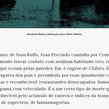
Abraham Matias. Ilustração para
Pedro Páramo
.
ramo
, de Juan Rulfo, Juan Preciado caminha por Coma
ente travar contato com nenhum habitante vivo: ru
que ecoam pelas paredes. Em
A viagem de Chihiro
, 
esgarra dos pais e perambula por ruas igualmente v
iar e reconhecível: restaurantes desocupados, fum
passa com velocidade. É a um certo tipo de morte
nhecível pelo acúmulo de rastros e índices da tran
de espectros, de fantasmagorias.