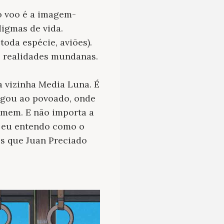
 o voo é a imagem-
digmas de vida.
toda espécie, aviões).
s realidades mundanas.
a vizinha Media Luna. É
egou ao povoado, onde
omem. E não importa a
ó eu entendo como o
es que Juan Preciado