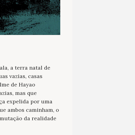
la, a terra natal de
as vazias, casas
filme de Hayao
azias, mas que
aça expelida por uma
 que ambos caminham, o
smutação da realidade