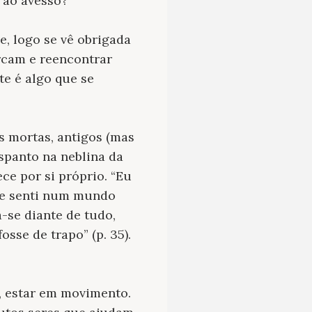
 ao avesso?
, logo se vê obrigada
ercam e reencontrar
te é algo que se
s mortas, antigos (mas
espanto na neblina da
ce por si próprio. “Eu
me senti num mundo
-se diante de tudo,
sse de trapo” (p. 35).
, estar em movimento.