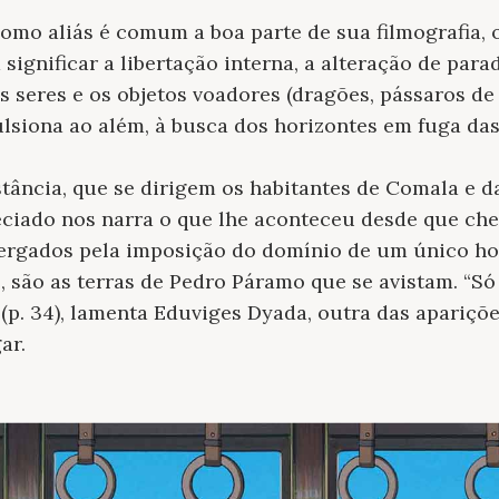
como aliás é comum a boa parte de sua filmografia,
 significar a libertação interna, a alteração de para
 seres e os objetos voadores (dragões, pássaros de 
lsiona ao além, à busca dos horizontes em fuga da
nstância, que se dirigem os habitantes de Comala e d
eciado nos narra o que lhe aconteceu desde que ch
tergados pela imposição do domínio de um único h
, são as terras de Pedro Páramo que se avistam. “S
 (p. 34), lamenta Eduviges Dyada, outra das apariçõ
ar.