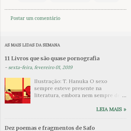
Postar um comentário
C
o
m
AS MAIS LIDAS DA SEMANA
e
n
11 Livros que são quase pornografia
t
-
sexta-feira, fevereiro 01, 2019
á
Ilustração: T. Hanuka O sexo
r
sempre esteve presente na
i
literatura, embora nem sempre de
o
maneira explícita. Há escritores
s
que mergulharam em sua própria
LEIA MAIS »
sexualidade como se a arte pudesse
ser campo para um exercício
Dez poemas e fragmentos de Safo
psicanalítico e findaram por revelar