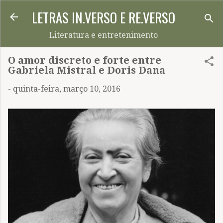
LETRAS IN.VERSO E RE.VERSO
Pular para o conteúdo principal
Literatura e entretenimento
O amor discreto e forte entre
Gabriela Mistral e Doris Dana
-
quinta-feira, março 10, 2016