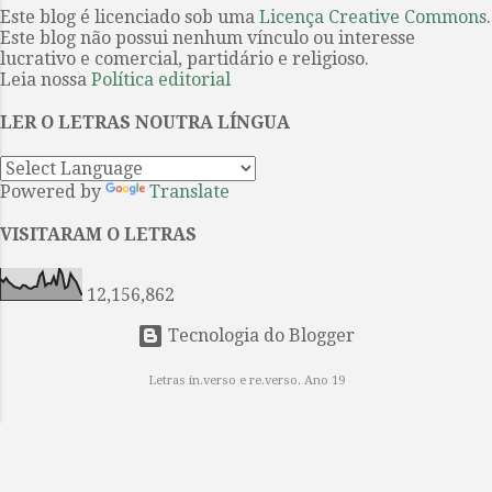
em sua maioria, conhecem este
Este blog é licenciado sob uma
Licença Creative Commons
.
a ser produzido int...
Este blog não possui nenhum vínculo ou interesse
belo poema por meio da facilmente
lucrativo e comercial, partidário e religioso.
encontrável tradução portuguesa
Leia nossa
Política editorial
do Dr. Antônio José Lima Leitão, e,
mais recentemente, tiveram acesso
LER O LETRAS NOUTRA LÍNGUA
à continuação da obra graças à
empreitada coletiva coordenada
Powered by
Translate
por Guilherme Gontijo Flores, cujo
esforço resultou na publicação de
VISITARAM O LETRAS
Paraíso reconquistado (Editora de
cul...
12,156,862
Tecnologia do Blogger
Letras in.verso e re.verso. Ano 19