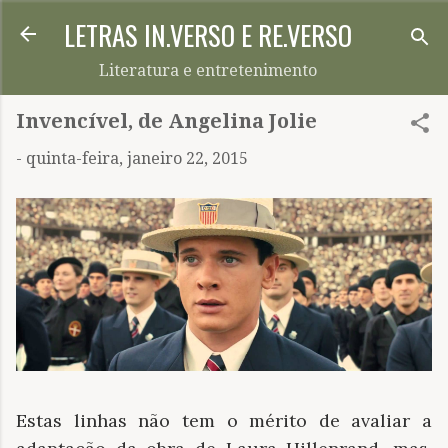
LETRAS IN.VERSO E RE.VERSO
Pular para o conteúdo principal
Literatura e entretenimento
Invencível, de Angelina Jolie
-
quinta-feira, janeiro 22, 2015
Estas linhas não tem o mérito de avaliar a