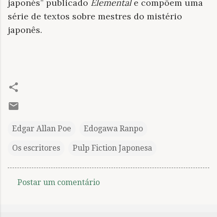
japonés” publicado
Elemental
e compõem uma
série de textos sobre mestres do mistério
japonês.
Edgar Allan Poe
Edogawa Ranpo
Os escritores
Pulp Fiction Japonesa
Postar um comentário
C
o