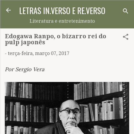
LETRAS IN.VERSO E RE.VERSO
Pular para o conteúdo principal
Literatura e entretenimento
Edogawa Ranpo, o bizarro rei do
pulp japonês
-
terça-feira, março 07, 2017
Por Sergio Vera