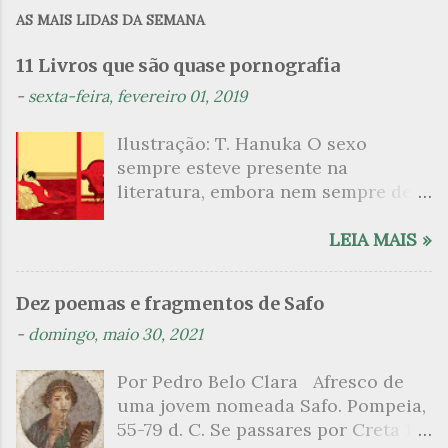
m
AS MAIS LIDAS DA SEMANA
e
n
11 Livros que são quase pornografia
t
-
sexta-feira, fevereiro 01, 2019
á
Ilustração: T. Hanuka O sexo
r
sempre esteve presente na
i
literatura, embora nem sempre de
o
maneira explícita. Há escritores
s
que mergulharam em sua própria
LEIA MAIS »
sexualidade como se a arte pudesse
ser campo para um exercício
Dez poemas e fragmentos de Safo
psicanalítico e findaram por revelar
-
domingo, maio 30, 2021
a partir dessa intimidade o lado
mais escuro sobre. Esta lista
Por Pedro Belo Clara Afresco de
apresenta um conjunto de livros
uma jovem nomeada Safo. Pompeia,
nos quais os escritores se
55-79 d. C. Se passares por Creta 1
desnudam, livros que dispensam o