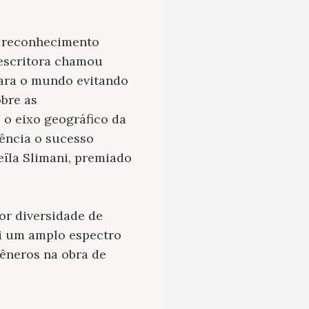
u reconhecimento
 escritora chamou
para o mundo evitando
obre as
o eixo geográfico da
ência o sucesso
ïla Slimani, premiado
or diversidade de
si um amplo espectro
gêneros na obra de