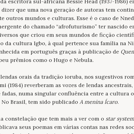
da escritora sul-africana Bessie Head (1937-1986) 
 dizer que uma nova geração de autoras tem conti
e outros mundos e culturas. Esse é o caso de Nnedi
ergente do chamado “afrofuturismo” ter nascido em
iversos que criou em seus mundos de ficção científ
o da cultura Igbo, à qual pertence sua família na Ni
nhecida em português graças à publicação de
Quem
cebeu prêmios como o Hugo e Nebula.
endas orais da tradição ioruba, nos sugestivos ro
i (1984) reverberam as vozes de lendas ancestrais
fadas, numa singular confluência entre a cultura or
 No Brasil, tem sido publicado
A menina Ícaro
.
a constelação que tem mais a ver com o
star syste
blicava seus poemas em várias contas nas redes soci