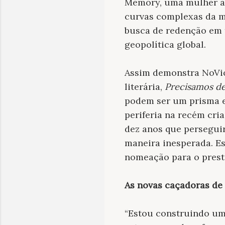
Memory, uma mulher al
curvas complexas da me
busca de redenção em t
geopolítica global.
Assim demonstra NoViol
literária,
Precisamos d
podem ser um prisma em
periferia na recém cri
dez anos que perseguir
maneira inesperada. E
nomeação para o prest
As novas caçadoras de 
“Estou construindo uma 