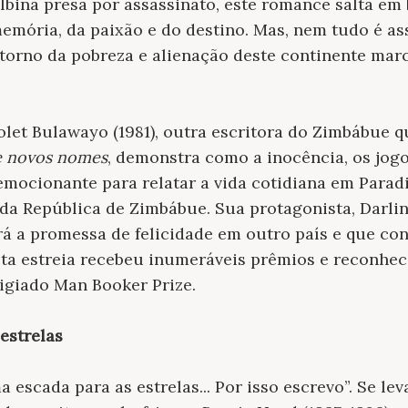
bina presa por assassinato, este romance salta em 
mória, da paixão e do destino. Mas, nem tudo é ass
orno da pobreza e alienação deste continente marc
et Bulawayo (1981), outra escritora do Zimbábue q
e novos nomes
, demonstra como a inocência, os jogo
ocionante para relatar a vida cotidiana em Paradi
ada República de Zimbábue. Sua protagonista, Darli
á a promessa de felicidade em outro país e que co
sta estreia recebeu inumeráveis prêmios e reconhe
igiado Man Booker Prize.
estrelas
escada para as estrelas... Por isso escrevo”. Se le