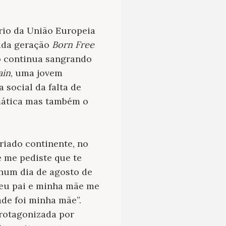
rio da União Europeia
mada geração
Born Free
ão continua sangrando
ain
, uma jovem
 social da falta de
emática mas também o
riado continente, no
 me pediste que te
num dia de agosto de
meu pai e minha mãe me
de foi minha mãe”.
Protagonizada por