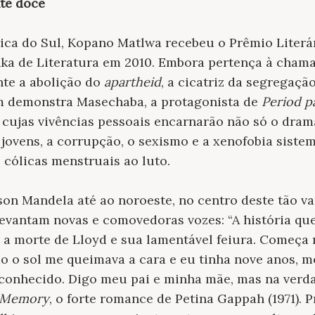
nte doce
rica do Sul, Kopano Matlwa recebeu o Prêmio Literá
nka de Literatura em 2010. Embora pertença à cha
nte a abolição do
apartheid
, a cicatriz da segregaç
im demonstra Masechaba, a protagonista de
Period p
cujas vivências pessoais encarnarão não só o drama
jovens, a corrupção, o sexismo e a xenofobia sist
 cólicas menstruais ao luto.
lson Mandela até ao noroeste, no centro deste tão va
evantam novas e comovedoras vozes: “A história que
a morte de Lloyd e sua lamentável feiura. Começa 
o o sol me queimava a cara e eu tinha nove anos, 
onhecido. Digo meu pai e minha mãe, mas na verda
 Memory
, o forte romance de Petina Gappah (1971). 