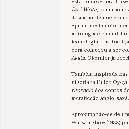
esta comovedora frase 
Do I Write
, poderíamos
dessa ponte que conect
Apesar desta autora em
mitologia e os multiun
iconologia e na tradiçã
obra começou a ser co
Akata
. Okorafor já re
Também inspirada nas l
nigeriana Helen Oyeyem
ritornelo
dos contos de 
metaficção anglo-saxã.
Aproximando-se de um
Warsan Shire (1988) pu