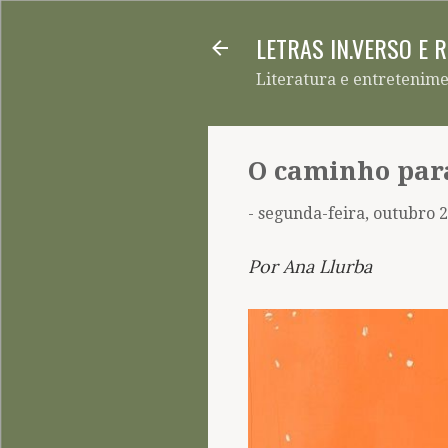
LETRAS IN.VERSO E 
Literatura e entretenim
O caminho para
-
segunda-feira, outubro 2
Por Ana Llurba