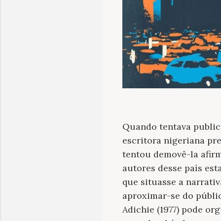
Quando tentava public
escritora nigeriana pr
tentou demovê-la afirm
autores desse país es
que situasse a narrati
aproximar-se do públi
Adichie (1977) pode or