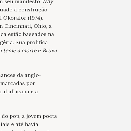
em seu manifesto
Why
nuado a construção
 Okorafor (1974).
 Cincinnati, Ohio, a
ica estão baseados na
géria. Sua prolífica
 teme a morte
e
Bruxa
mances da anglo-
, marcadas por
al africana e a
m
do pop, a jovem poeta
ais e até havia