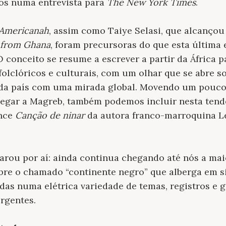
os numa entrevista para
The New York Times
.
Americanah
, assim como Taiye Selasi, que alcanço
 from Ghana
, foram precursoras do que esta última
O conceito se resume a escrever a partir da África 
folclóricos e culturais, com um olhar que se abre s
ada país com uma mirada global. Movendo um pouco 
chegar a Magreb, também podemos incluir nesta tend
ance
Canção de ninar
da autora franco-marroquina Le
rou por aí: ainda continua chegando até nós a mai
obre o chamado “continente negro” que alberga em 
das numa elétrica variedade de temas, registros e 
rgentes.