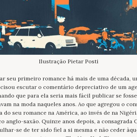
Ilustração Pietar Posti
ar seu primeiro romance há mais de uma década, 
ecisou escutar o comentário depreciativo de um age
ando que para ela seria mais fácil publicar se foss
tavam na moda naqueles anos. Ao que agregou o con
va do seu romance na América, ao invés de na Nigéri
co anglo-saxão. Quinze anos depois, a consagrad
gulhar-se de ter sido fiel a si mesma e não ceder àq