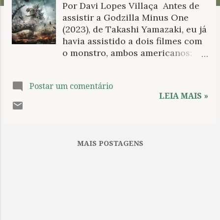
Por Davi Lopes Villaça Antes de
n
assistir a Godzilla Minus One
s
(2023), de Takashi Yamazaki, eu já
havia assistido a dois filmes com
o monstro, ambos americanos:
Godzilla de 1998 e Godzilla de
2014. Um mais esquecível do que
Postar um comentário
o outro (embora o primeiro,
LEIA MAIS »
assistido aos seis anos de idade,
tenha me impressionado
bastante). Por um longo tempo
imaginei que filmes de Godzilla
MAIS POSTAGENS
eram, em essência, bobagem.
Nalgum momento alguém me
contou que o monstro tinha um
significado profundo para os
japoneses, que ele era uma
metáfora para as armas atômicas,
mas isso não me parecia