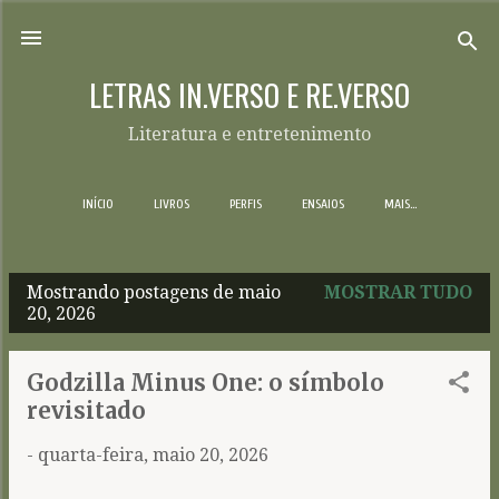
Pular para o conteúdo principal
LETRAS IN.VERSO E RE.VERSO
Literatura e entretenimento
INÍCIO
LIVROS
PERFIS
ENSAIOS
MAIS…
Mostrando postagens de maio
MOSTRAR TUDO
P
20, 2026
o
s
Godzilla Minus One: o símbolo
t
revisitado
a
-
quarta-feira, maio 20, 2026
g
e