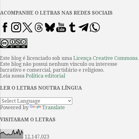
.
melhorar muito as coisas. Então,
depois de escutar vários
ACOMPANHE O LETRAS NAS REDES SOCIAIS
comentários positivos sobre o
novo filme, fui ao cinema com
amigos na expectativa de me
divertir com uma bobagem muito
bem produzida. Saí da sala
positivamente surpreso, tendo
Este blog é licenciado sob uma
Licença Creative Commons
.
Este blog não possui nenhum vínculo ou interesse
enfim compreendido que, se
lucrativo e comercial, partidário e religioso.
Godzilla se tornara um monstro
Leia nossa
Política editorial
tão icônico, isso tinha a ver com
sua grande força simbólica, e não
LER O LETRAS NOUTRA LÍNGUA
apenas com nosso gosto por ver
lagartos gigantes quebrando
Powered by
Translate
coisas....
VISITARAM O LETRAS
12,147,023