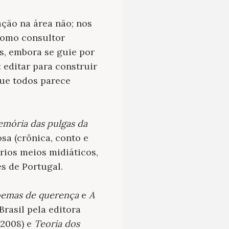
ação na área não; nos
 como consultor
os, embora se guie por
 editar para construir
que todos parece
mória das pulgas da
sa (crônica, conto e
rios meios midiáticos,
es de Portugal.
oemas de querença
e
A
Brasil pela editora
2008) e
Teoria dos