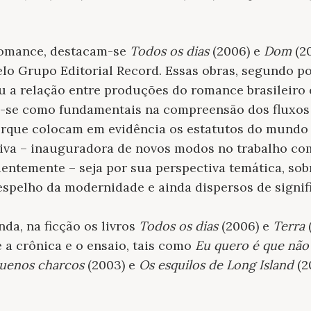
romance, destacam-se
Todos os dias
(2006)
e
Dom
(20
elo Grupo Editorial Record. Essas obras, segundo 
 a relação entre produções do romance brasileiro
-se como fundamentais na compreensão dos fluxos 
que colocam em evidência os estatutos do mundo v
iva – inauguradora de novos modos no trabalho co
quentemente – seja por sua perspectiva temática, so
espelho da modernidade e ainda dispersos de signifi
da, na ficção os livros
Todos os dias
(2006) e
Terra
(
a crônica e o ensaio, tais como
Eu quero é que não
quenos charcos
(2003) e
Os esquilos de Long Island
(2