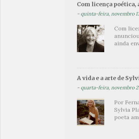
Com licença poética, a
madrugad
-
quinta-feira, novembro 1
maçã ver
*** Véspe
Com lice
trazes a
anunciou
ainda en
Não sou f
não, cre
linhagens
a minha v
A vida e a arte de Sylv
maldição
-
quarta-feira, novembro 2
experiên
primário
Por Ferna
toda sua 
Sylvia Pl
na hora d
poeta am
oportunid
lendária
como mul