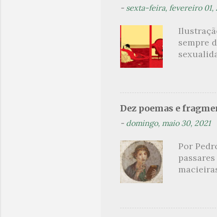
-
sexta-feira, fevereiro 01,
á
r
Ilustraç
i
sempre d
o
sexualid
findaram 
s
apresenta
dispensa
presente
Dez poemas e fragmen
sido aut
-
domingo, maio 30, 2021
principai
Nin. Em 1
Por Pedr
se trata
passares
filha. Le
macieira
termina 
rosas, n
no prado 
um aroma 
voluptuo