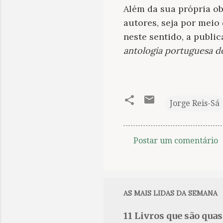
Além da sua própria ob
autores, seja por meio
neste sentido, a publi
antologia portuguesa do
Jorge Reis-Sá
Postar um comentário
C
o
m
e
AS MAIS LIDAS DA SEMANA
n
11 Livros que são qua
t