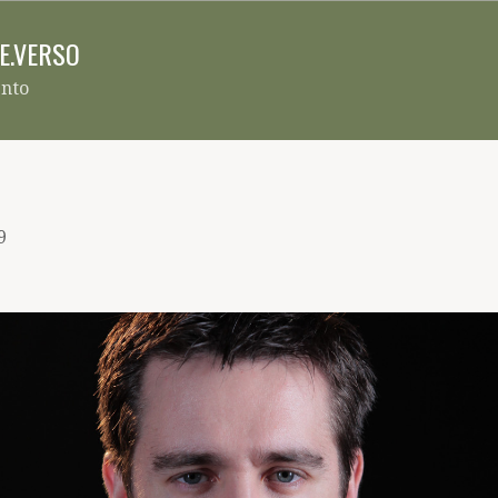
Pular para o conteúdo principal
RE.VERSO
ento
9