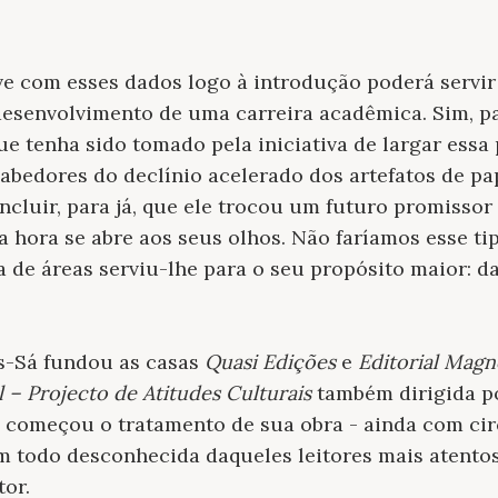
ve com esses dados logo à introdução poderá servi
desenvolvimento de uma carreira acadêmica. Sim, pa
ue tenha sido tomado pela iniciativa de largar essa 
 Sabedores do declínio acelerado dos artefatos de pa
oncluir, para já, que ele trocou um futuro promissor
a hora se abre aos seus olhos. Não faríamos esse tip
a de áreas serviu-lhe para o seu propósito maior: d
is-Sá fundou as casas
Quasi Edições
e
Editorial Magn
 – Projecto de Atitudes Culturais
também dirigida po
omeçou o tratamento de sua obra - ainda com cir
um todo desconhecida daqueles leitores mais atentos
tor.