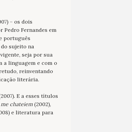
07)
– os dois
por Pedro Fernandes em
 e português
do sujeito na
igente, seja por sua
m a linguagem e com o
bretudo, reinventando
cação literária.
2007). E a esses títulos
 me chateiem
(2002),
008) e literatura para