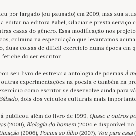
 deu por largado (ou pausado) em 2009, mas sua atu
a editar na editora Babel, Glaciar e presta serviço
outras casas do gênero. Essa modificação nos projet
cos, culmina na especulação que levantamos acima:
, duas coisas de difícil exercício numa época em 
fetiche do ser escritor.
cou seu livro de estreia: a antologia de poemas
À me
u outras experimentações na poesia e também na pro
exercício como escritor se desenvolve ainda para vá
Sábado
, dois dos veículos culturais mais important
Sá publicou além do livro de 1999,
Quase e outros p
uas
(2000),
Biologia do homem
(2004 e disponível no 
stimação
(2006),
Poema ao filho
(2007),
Vou para casa
(