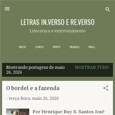
Pular para o conteúdo principal
LETRAS IN.VERSO E RE.VERSO
Literatura e entretenimento
INÍCIO
LIVROS
PERFIS
ENSAIOS
MAIS…
Mostrando postagens de maio
MOSTRAR TUDO
P
26, 2026
o
s
O bordel e a fazenda
t
-
terça-feira, maio 26, 2026
a
g
Por Henrique Ruy S. Santos José
e