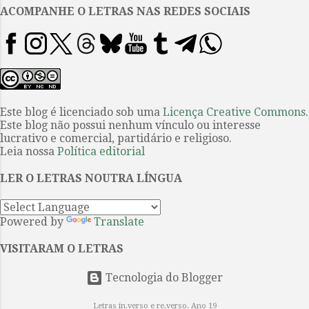
passo (a próxima obra) guarda
ACOMPANHE O LETRAS NAS REDES SOCIAIS
algo de familiar com o passo que
o precedeu e assim por diante. E
é curioso pensar que o próprio
Donoso teve um lugar periférico
nesse processo, mas foi quem se
dedicou a entendê-lo
Este blog é licenciado sob uma
Licença Creative Commons
.
Este blog não possui nenhum vínculo ou interesse
retrospectivamente e de maneira
lucrativo e comercial, partidário e religioso.
particular em seu Historia
Leia nossa
Política editorial
personal del Boom . Não
pretendo, aqui, fazer uma
LER O LETRAS NOUTRA LÍNGUA
radiografia daquele momento,
nem...
Powered by
Translate
VISITARAM O LETRAS
Tecnologia do Blogger
Letras in.verso e re.verso. Ano 19