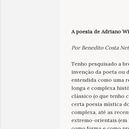
A poesia de Adriano Wi
Por Benedito Costa Ne
Tenho pesquisado a bre
invenção da poeta ou 
entendida como uma re
longa e complexa hist
clássico (o que tenho
certa poesia mística d
complexa, até as recen
extremo-orientais (em p
como forma e como pr