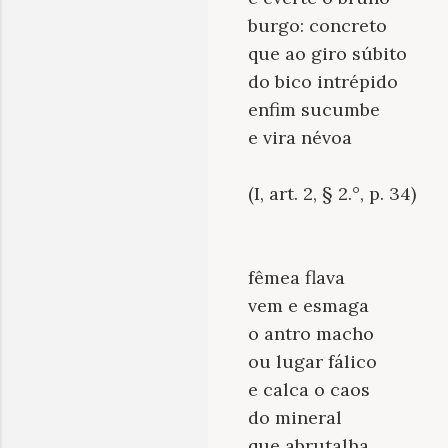
burgo: concreto
que ao giro súbito
do bico intrépido
enfim sucumbe
e vira névoa
(I, art. 2, § 2.°, p. 34)
fêmea flava
vem e esmaga
o antro macho
ou lugar fálico
e calca o caos
do mineral
que abrutalha