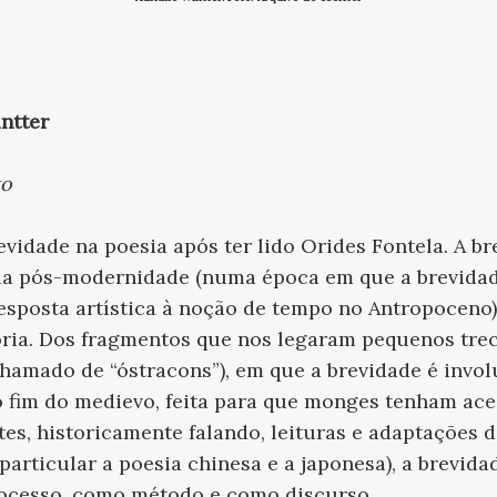
ntter
to
vidade na poesia após ter lido Orides Fontela. A b
da pós-modernidade (numa época em que a brevidad
sposta artística à noção de tempo no Antropoceno)
ória. Dos fragmentos que nos legaram pequenos tre
 chamado de “óstracons
”), em que a brevidade é invo
o fim do medievo, feita para que monges tenham ac
tes, historicamente falando, leituras e adaptações d
articular a poesia chinesa e a japonesa), a brevida
ocesso, como método e como discurso.