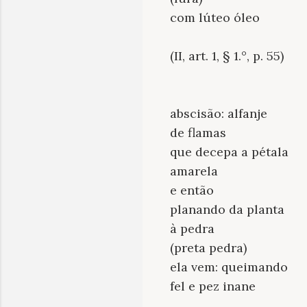
com lúteo óleo
(II, art. 1, § 1.°, p. 55)
abscisão: alfanje
de flamas
que decepa a pétala
amarela
e então
planando da planta
à pedra
(preta pedra)
ela vem: queimando
fel e pez inane