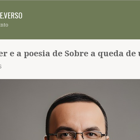
Pular para o conteúdo principal
RE.VERSO
ento
r e a poesia de Sobre a queda de
6