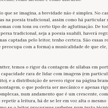
 que se imagina, a brevidade não é simples. No cas
as na poesia tradicional, assim como há particular 
iomas com tons ou certo tipo de aglutinação. De to
 persa tradicional, seja a poesia suahili, haverá re
mas captadas pelo leitor, tenho certeza. São essas 
 preocupa com a forma) a musicalidade de que ele, 
tter, temos o rigor da contagem de sílabas em port
a capacidade rara de lidar com imagens (em particul
ito), e a distribuição de severo rigor na página bra
montagem, o que poderia ser mecânico e apenas rig
complexas, num andamento que é um crescente, com
 repetir a leitura, há de se ler em voz alta o mesmo 
omo se o leitor procurasse verbetes num texto técni