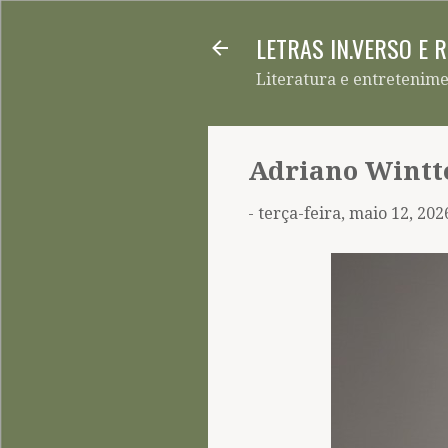
LETRAS IN.VERSO E 
Literatura e entretenim
Adriano Wintte
-
terça-feira, maio 12, 202