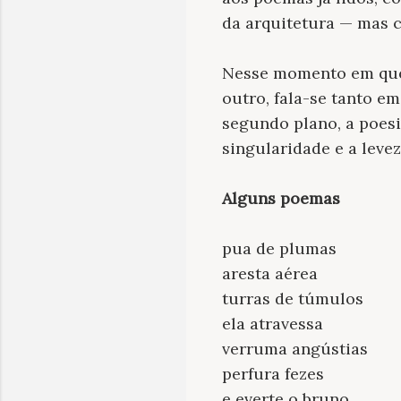
da arquitetura — mas 
Nesse momento em que,
outro, fala-se tanto e
segundo plano, a poes
singularidade e a leve
Alguns poemas
pua de plumas
aresta aérea
turras de túmulos
ela atravessa
verruma angústias
perfura fezes
e everte o bruno