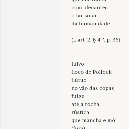
com blecautes
o lar solar
da humanidade
(I, art. 2, § 4.°, p. 36)
fulvo
floco de Pollock
flútuo
no vão das copas
fulge
até a rocha
rústica
que mancha e mói
(fura)