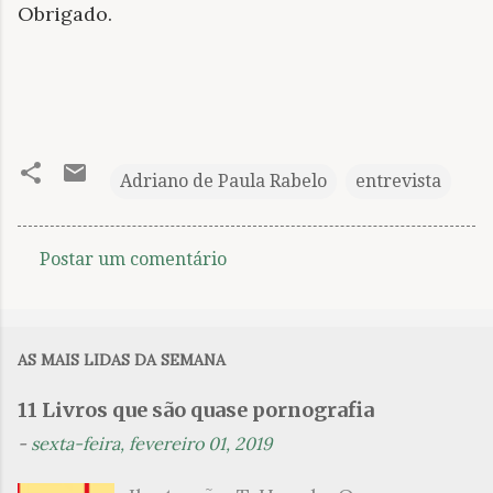
Obrigado.
Adriano de Paula Rabelo
entrevista
Postar um comentário
C
o
m
AS MAIS LIDAS DA SEMANA
e
n
11 Livros que são quase pornografia
t
-
sexta-feira, fevereiro 01, 2019
á