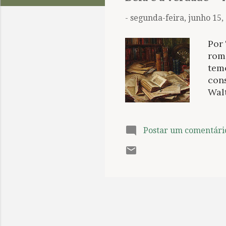
t
a
-
segunda-feira, junho 15,
g
e
Por
n
rom
temo
s
con
Wal
acre
mai
Faye
Postar um comentári
fic
Carl
tam
dos
psic
enco