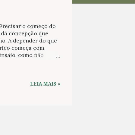
 Precisar o começo do
e da concepção que
smo. A depender do que
órico começa com
ensaio, como não
romance e novela, ainda
eraremos Madame de La
tpensier . E o assunto
mesmas razões, o Dom
LEIA MAIS »
A princesa de Clèves ,
ves não é apenas um
o do gênero
tá justamente nesse