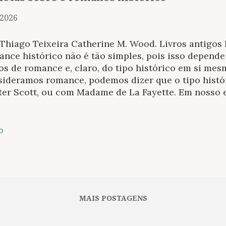
 2026
 Thiago Teixeira Catherine M. Wood. Livros antigos
ance histórico não é tão simples, pois isso depend
s de romance e, claro, do tipo histórico em si me
sideramos romance, podemos dizer que o tipo hist
ter Scott, ou com Madame de La Fayette. Em nosso 
ditamos haver uma linha divisória tão clara entre 
s em textos escritos antes do século XVIII, consid
tte como a pioneira, graças ao La Princesse de Mon
o
a ainda mais interessante quando incluímos, pelas 
os , de César Vichard de Saint-Réal, e o fascinante 
bém de Madame de La Fayette. E A princesa de Clè
 primeiros do gênero histórico, é também o primeir
ológico. Aliás, uma das maiores belezas da obra es
MAIS POSTAGENS
ntro. Ocorre que a trama se passa em...