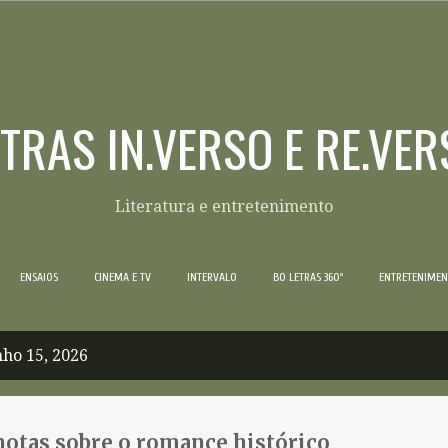
Pular para o conteúdo principal
ETRAS IN.VERSO E RE.VER
Literatura e entretenimento
ENSAIOS
CINEMA E TV
INTERVALO
BO LETRAS 360º
ENTRETENIME
ho 15, 2026
 notas sobre o romance histórico