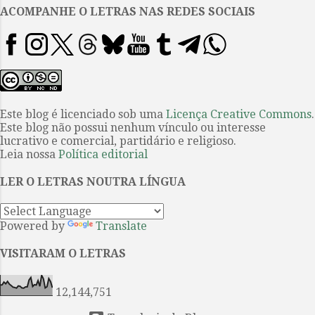
filme, tomamos contato com
ACOMPANHE O LETRAS NAS REDES SOCIAIS
Cassie, quando aplica “lições” em
homens que se aproveitam de
mulheres vulneráveis. Ela vai a
bares, finge estar bêbada e,
quando os homens começam a
assediá-la, os surpreende
Este blog é licenciado sob uma
Licença Creative Commons
.
Este blog não possui nenhum vínculo ou interesse
mostrando estar lúcida, os
lucrativo e comercial, partidário e religioso.
assustando. Nesses momentos
Leia nossa
Política editorial
procura mostrar a fragilidade
desses homens, cuja
LER O LETRAS NOUTRA LÍNGUA
masculinidade parece acabar
diante de ter a sua frente uma
Powered by
Translate
mulher lúcida e sob contr...
VISITARAM O LETRAS
12,144,751