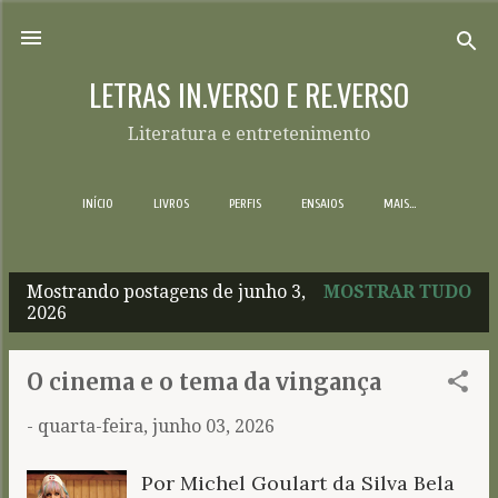
Pular para o conteúdo principal
LETRAS IN.VERSO E RE.VERSO
Literatura e entretenimento
INÍCIO
LIVROS
PERFIS
ENSAIOS
MAIS…
Mostrando postagens de junho 3,
MOSTRAR TUDO
P
2026
o
s
O cinema e o tema da vingança
t
-
quarta-feira, junho 03, 2026
a
g
Por Michel Goulart da Silva Bela
e