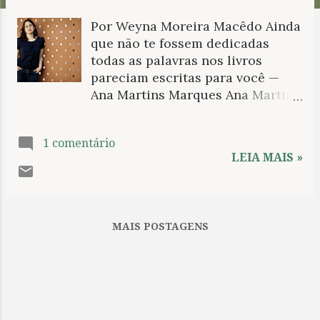
n
Por Weyna Moreira Macêdo Ainda
s
que não te fossem dedicadas
todas as palavras nos livros
pareciam escritas para você —
Ana Martins Marques Ana Martins
Marques. Foto: Rodrigo Valente O
livro das semelhanças , da poeta
1 comentário
mineira Ana Martins Marques,
LEIA MAIS »
constrói-se como um exercício
simultâneo de escrita e leitura do
mundo, no qual a própria
estrutura do livro se torna
MAIS POSTAGENS
matéria poética. Desde seu limiar,
a obra anuncia seu projeto
metalinguístico de maneira
radical: o índice, ao listar itens
convencionais de uma estrutura
editorial, como “Capa”, “Nome do