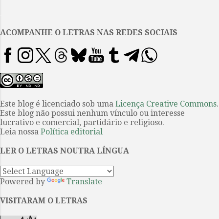
autor”, “Título”, “Primeiro poema”,
.
cumpre uma função
organizadora, mas também
ACOMPANHE O LETRAS NAS REDES SOCIAIS
realiza uma operação poética
mais complexa. Cada um desses
elementos paratextuais, que
normalmente funcionariam como
meros suportes informativos, é
ressignificado como instância
Este blog é licenciado sob uma
Licença Creative Commons
.
Este blog não possui nenhum vínculo ou interesse
criativa autônoma. Logo, o que
lucrativo e comercial, partidário e religioso.
seria tradicionalmente um
Leia nossa
Política editorial
sumário transforma-se em um
primeiro gesto metapoético,
LER O LETRAS NOUTRA LÍNGUA
transformando cada um desses
elementos em um espaço de
Powered by
Translate
significação. Nele, a mo...
VISITARAM O LETRAS