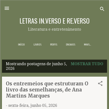
Pular para o conteúdo principal
LETRAS IN.VERSO E RE.VERSO
Literatura e entretenimento
INÍCIO
LIVROS
PERFIS
ENSAIOS
MAIS…
Mostrando postagens de junho 5,
MOSTRAR TUDO
P
2026
o
s
Os entremeios que estruturam O
t
livro das semelhanças, de Ana
a
Martins Marques
g
-
sexta-feira, junho 05, 2026
e