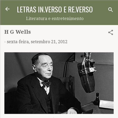
LETRAS IN.VERSO E RE.VERSO
Pular para o conteúdo principal
Literatura e entretenimento
H G Wells
-
sexta-feira, setembro 21, 2012