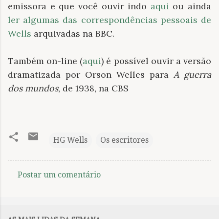
emissora e que você ouvir indo
aqui
ou ainda
ler algumas das correspondências pessoais de
Wells
arquivadas na BBC.
Também on-line (
aqui
) é possível ouvir a versão
dramatizada por Orson Welles para
A guerra
dos mundos
, de 1938, na CBS
HG Wells
Os escritores
Postar um comentário
C
o
m