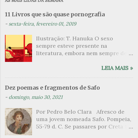
AS MAIS LIDAS DA SEMANA
e
n
11 Livros que são quase pornografia
t
-
sexta-feira, fevereiro 01, 2019
á
Ilustração: T. Hanuka O sexo
r
sempre esteve presente na
i
literatura, embora nem sempre de
o
maneira explícita. Há escritores
s
que mergulharam em sua própria
LEIA MAIS »
sexualidade como se a arte pudesse
ser campo para um exercício
Dez poemas e fragmentos de Safo
psicanalítico e findaram por revelar
-
domingo, maio 30, 2021
a partir dessa intimidade o lado
mais escuro sobre. Esta lista
Por Pedro Belo Clara Afresco de
apresenta um conjunto de livros
uma jovem nomeada Safo. Pompeia,
nos quais os escritores se
55-79 d. C. Se passares por Creta 1
desnudam, livros que dispensam o
vem ao templo sagrado, onde mais
pudor para narrar cenas de elevado