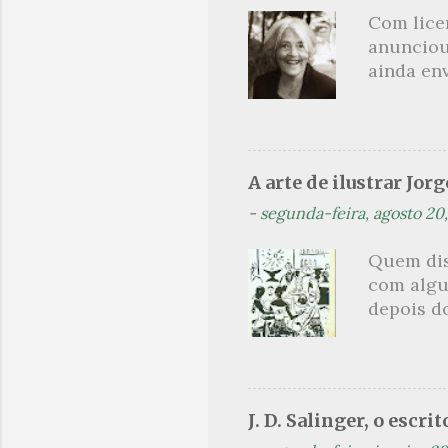
Projeto t
Com lice
Orides Fo
anunciou
avessos 
ainda en
brasilei
Não sou f
não, cre
linhagens
a minha v
A arte de ilustrar Jor
maldição
-
segunda-feira, agosto 20
experiên
primário
Quem dis
toda sua 
com algu
na hora d
depois do
oportunid
comentado
ilustrado
vamos con
artistas 
J. D. Salinger, o escri
ilustrar