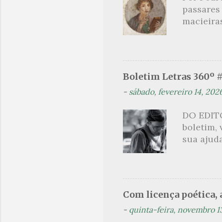
passares
filha. Le
macieira
termina 
rosas, n
no prado 
um aroma 
voluptuo
Boletim Letras 360º 
madrugad
-
sábado, fevereiro 14, 202
maçã ver
*** Véspe
DO EDITO
trazes a
boletim,
sua ajuda
que post
são segu
se pelo 
Orides Fo
Com licença poética, a
acompanh
-
quinta-feira, novembro 1
(Flip) de