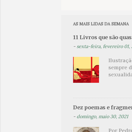
o
m
e
AS MAIS LIDAS DA SEMANA
n
11 Livros que são qua
t
-
sexta-feira, fevereiro 01,
á
r
Ilustraç
i
sempre d
o
sexualid
findaram 
s
apresenta
dispensa
presente
Dez poemas e fragmen
sido aut
-
domingo, maio 30, 2021
principai
Nin. Em 1
Por Pedr
se trata