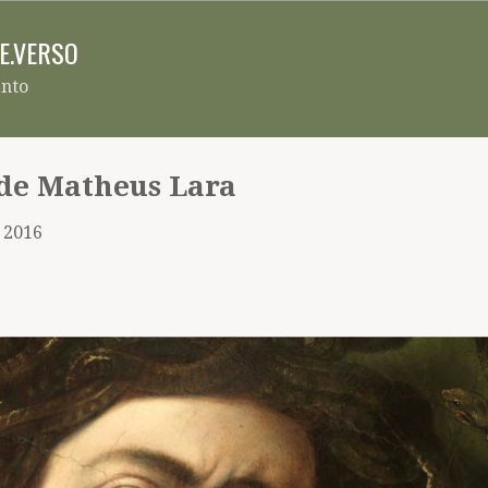
Pular para o conteúdo principal
RE.VERSO
ento
 de Matheus Lara
, 2016