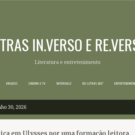
Pular para o conteúdo principal
ETRAS IN.VERSO E RE.VER
Literatura e entretenimento
ENSAIOS
CINEMA E TV
INTERVALO
BO LETRAS 360º
ENTRETENIME
ho 30, 2026
tica em Ulysses por uma formação leitora