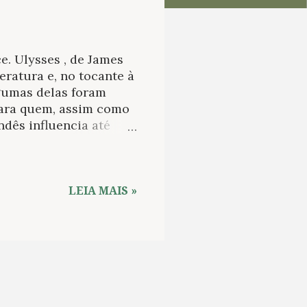
. Ulysses , de James
teratura e, no tocante à
gumas delas foram
para quem, assim como
ndês influencia até
 romance. Outra
m os grandes textos em
lo XX é frequentemente
tão, as razões para
LEIA MAIS »
icação? De início,
erpretar, ainda que
iante efetiva leitura
 Ulysses , outros