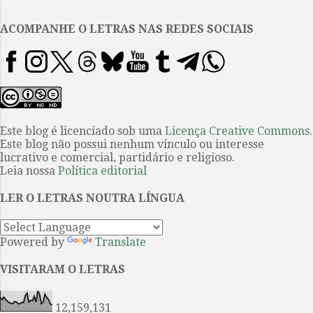
.
rico volume de cartas trocadas
entre o autor e Hilda, a amiga,
ACOMPANHE O LETRAS NAS REDES SOCIAIS
mentora, confidente e inspiração.
Esse material foi salvo por
intervenção do poeta Antonio
Nahud Júnior, quando a fúria de
Hilda Hilst, conhecida por seu
temperamento intempestivo e
Este blog é licenciado sob uma
Licença Creative Commons
.
Este blog não possui nenhum vínculo ou interesse
personalidade forte, desejava
lucrativo e comercial, partidário e religioso.
incinerar tudo passada uma briga
Leia nossa
Política editorial
com o amigo. Os papéis
felizmente sobreviveram e
LER O LETRAS NOUTRA LÍNGUA
aparecerem em livro a...
Powered by
Translate
VISITARAM O LETRAS
12,159,131