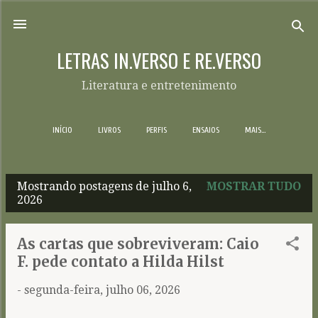
Pular para o conteúdo principal
LETRAS IN.VERSO E RE.VERSO
Literatura e entretenimento
INÍCIO
LIVROS
PERFIS
ENSAIOS
MAIS…
Mostrando postagens de julho 6,
MOSTRAR TUDO
P
2026
o
s
As cartas que sobreviveram: Caio
t
F. pede contato a Hilda Hilst
a
-
segunda-feira, julho 06, 2026
g
e