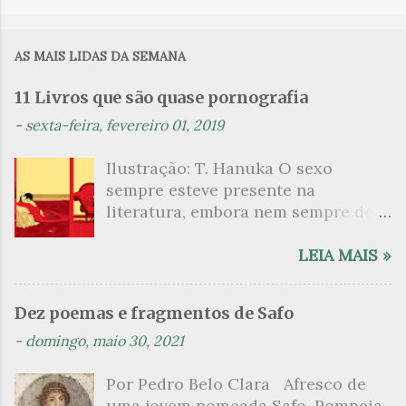
o
m
AS MAIS LIDAS DA SEMANA
e
n
11 Livros que são quase pornografia
t
-
sexta-feira, fevereiro 01, 2019
á
Ilustração: T. Hanuka O sexo
r
sempre esteve presente na
i
literatura, embora nem sempre de
o
maneira explícita. Há escritores
s
que mergulharam em sua própria
LEIA MAIS »
sexualidade como se a arte pudesse
ser campo para um exercício
Dez poemas e fragmentos de Safo
psicanalítico e findaram por revelar
-
domingo, maio 30, 2021
a partir dessa intimidade o lado
mais escuro sobre. Esta lista
Por Pedro Belo Clara Afresco de
apresenta um conjunto de livros
uma jovem nomeada Safo. Pompeia,