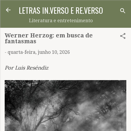
LETRAS IN.VERSO E RE.VERSO
Pular para o conteúdo principal
Literatura e entretenimento
Werner Herzog: em busca de
fantasmas
-
quarta-feira, junho 10, 2026
Por Luis Reséndiz