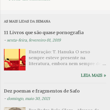
C
o
m
AS MAIS LIDAS DA SEMANA
e
n
11 Livros que são quase pornografia
t
-
sexta-feira, fevereiro 01, 2019
á
Ilustração: T. Hanuka O sexo
r
sempre esteve presente na
i
literatura, embora nem sempre de
o
maneira explícita. Há escritores
s
que mergulharam em sua própria
LEIA MAIS »
sexualidade como se a arte pudesse
ser campo para um exercício
Dez poemas e fragmentos de Safo
psicanalítico e findaram por revelar
-
domingo, maio 30, 2021
a partir dessa intimidade o lado
mais escuro sobre. Esta lista