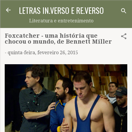
LETRAS IN.VERSO E RE.VERSO
Pular para o conteúdo principal
Literatura e entretenimento
Foxcatcher - uma história que
chocou o mundo, de Bennett Miller
-
quinta-feira, fevereiro 26, 2015