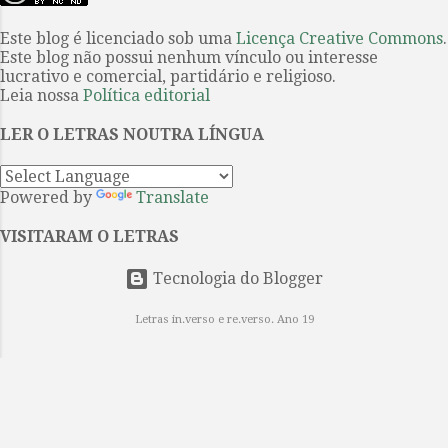
belos e aclamados textos do
forma; não é do bonito que nós
vencedor do Nobel de Literatura
Este blog é licenciado sob uma
Licença Creative Commons
.
estamos falando. A forma, a beleza,
Este blog não possui nenhum vínculo ou interesse
John Steinbeck . Eles são uma dupla
...
lucrativo e comercial, partidário e religioso.
improvável: George é “pequeno e
Leia nossa
Política editorial
rápido, de cara fechada, com olhos
inquietos e traços marcados,
LER O LETRAS NOUTRA LÍNGUA
fortes”; e Lennie é seu oposto, um
sujeito enorme com a mente de
Powered by
Translate
uma criança. Entretanto, de certa
maneira, eles construíram uma
VISITARAM O LETRAS
família, juntos, apesar da solidão e
da alienação. Trabalhadores braçais
Tecnologia do Blogger
dos camp...
Letras in.verso e re.verso. Ano 19