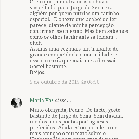
Creio que já noutra ocasião havia
o
suspeitado que o Jorge de Sena era
m
alguém por quem nutrias um carinho
especial... E o texto que acabei de ler
e
parece, diante da minha percepção,
n
confirmar isso mesmo. Mas bem sabemos
como os olhos facilmente se toldam...
t
eheh
á
Assinas uma vez mais um trabalho de
grande competência e maturidade, e
r
esse é o cariz que mais me sobressai.
i
Gostei bastante.
Beijos.
o
s
5 de outubro de 2015 às 08:56
Maria Vaz
disse…
Muito obrigada, Pedro! De facto, gosto
bastante de Jorge de Sena. Sem dúvida,
um dos meus poetas portugueses
preferidos! Ainda estou para ler com
mais atenção o teu texto sobre o