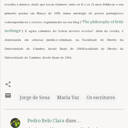
ressalta a música, dado que tocou clarinete entre os 11 e os 21 anos. Publicou o seu
primeiro poema em Março de 2015, numa antologia de poetas portugueses
The philosophy of little
contemporâneos e escreve regularmente no seu blog (“
nothings
”). É agora colunista do ‘Letras in.verso re.verso”. Além da escrita, é
doutoranda em ciências jurídico-criminais, na Faculdade de Direito da
Universidade de Coimbra, desde finais de 2014.
Faculdade de Direito da
Universidade de Coimbra, desde finais de 2014.
Jorge de Sena
Maria Vaz
Os escritores
Pedro Belo Clara
disse…
C