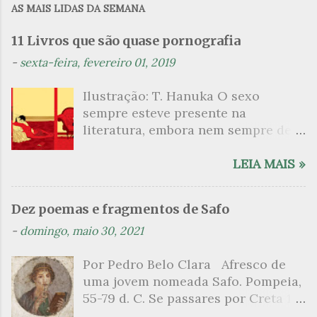
AS MAIS LIDAS DA SEMANA
e
n
11 Livros que são quase pornografia
t
-
sexta-feira, fevereiro 01, 2019
á
Ilustração: T. Hanuka O sexo
r
sempre esteve presente na
i
literatura, embora nem sempre de
o
maneira explícita. Há escritores
s
que mergulharam em sua própria
LEIA MAIS »
sexualidade como se a arte pudesse
ser campo para um exercício
Dez poemas e fragmentos de Safo
psicanalítico e findaram por revelar
-
domingo, maio 30, 2021
a partir dessa intimidade o lado
mais escuro sobre. Esta lista
Por Pedro Belo Clara Afresco de
apresenta um conjunto de livros
uma jovem nomeada Safo. Pompeia,
nos quais os escritores se
55-79 d. C. Se passares por Creta 1
desnudam, livros que dispensam o
vem ao templo sagrado, onde mais
pudor para narrar cenas de elevado