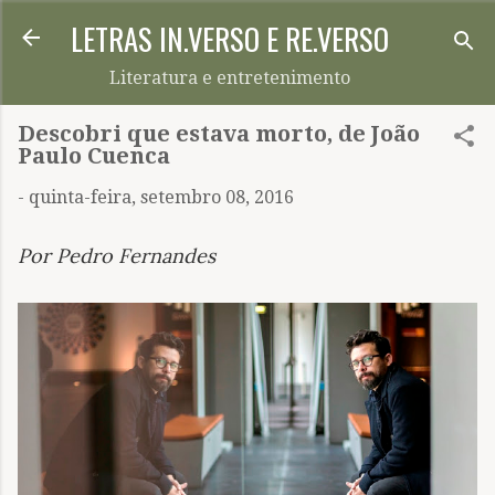
LETRAS IN.VERSO E RE.VERSO
Pular para o conteúdo principal
Literatura e entretenimento
Descobri que estava morto, de João
Paulo Cuenca
-
quinta-feira, setembro 08, 2016
Por Pedro Fernandes