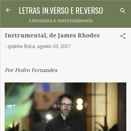
LETRAS IN.VERSO E RE.VERSO
Pular para o conteúdo principal
Literatura e entretenimento
Instrumental, de James Rhodes
-
quinta-feira, agosto 10, 2017
Por Pedro Fernandes