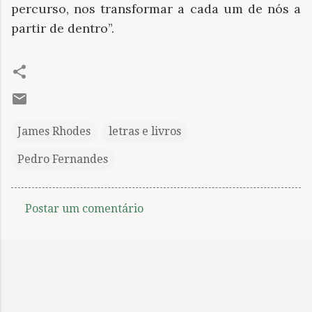
percurso, nos transformar a cada um de nós a
partir de dentro”.
James Rhodes
letras e livros
Pedro Fernandes
Postar um comentário
C
o
m
e
n