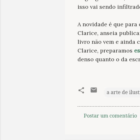
isso vai sendo infiltr
A novidade é que para 
Clarice, anseia public
livro não vem e ainda 
Clarice, preparamos
es
denso quanto o da escr
a arte de ilus
Postar um comentário
C
o
m