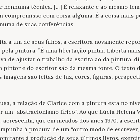
 nenhuma técnica. [...] É relaxante e ao mesmo te
m compromisso com coisa alguma. É a coisa mais pu
 numa de suas conferências.
ta a um de seus filhos, a escritora novamente repo
pela pintura: ”É uma libertação pintar. Liberta mai
va de ajustar o trabalho da escrita ao da pintura, d
 pintor e do escritor são da mesma fonte. O texto 
 imagens são feitas de luz, cores, figuras, perspect
sa, a relação de Clarice com a pintura esta no níve
r um “abstracionismo lírico”. Ao que Lúcia Helena 
, acrescenta, que em meados dos anos 1970, a escrit
e impunha à procura de um “outro modo de escrever
comitante à produção de seus últimos livros, exerci