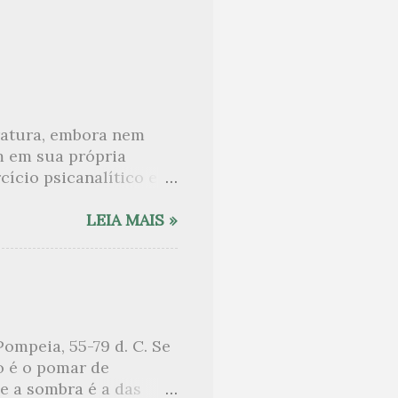
eratura, embora nem
m em sua própria
ício psicanalítico e
curo sobre. Esta lista
desnudam, livros que
LEIA MAIS »
ne Angot, até o
rasil embora tenha
sido lida como uma das
e nomes como o de Anaïs
 tem sido lembrada, por
ompeia, 55-79 d. C. Se
sa entre um pai e uma
o é o pomar de
sob o chuveiro que
e a sombra é a das