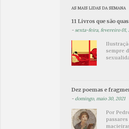
e
AS MAIS LIDAS DA SEMANA
n
11 Livros que são qua
t
-
sexta-feira, fevereiro 01,
á
r
Ilustraç
i
sempre d
o
sexualid
findaram 
s
apresenta
dispensa
presente
Dez poemas e fragmen
sido aut
-
domingo, maio 30, 2021
principai
Nin. Em 1
Por Pedr
se trata
passares
filha. Le
macieira
termina 