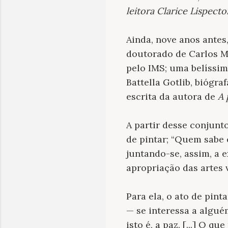
leitora Clarice Lispecto
Ainda, nove anos antes
doutorado de Carlos Me
pelo IMS; uma belíssim
Battella Gotlib, biógra
escrita da autora de
A 
A partir desse conjunt
de pintar; “Quem sabe 
juntando-se, assim, a
apropriação das artes v
Para ela, o ato de pint
— se interessa a algué
isto é, a paz. [...] O q