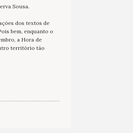
serva Sousa.
ações dos textos de
 Pois bem, enquanto o
embro, a Hora de
ro território tão