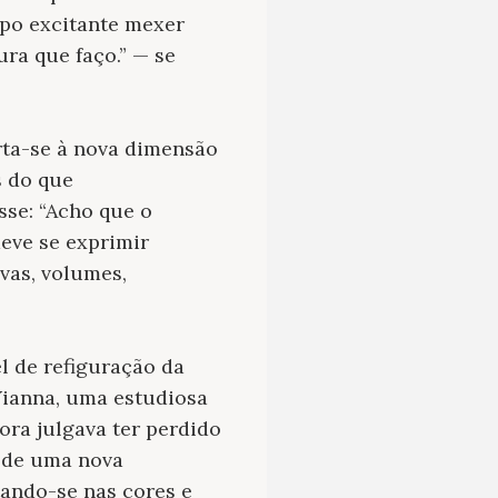
mpo excitante mexer
ra que faço.” — se
rta-se à nova dimensão
s do que
isse: “Acho que o
deve se exprimir
ivas, volumes,
l de refiguração da
Vianna, uma estudiosa
ora julgava ter perdido
, de uma nova
tando-se nas cores e