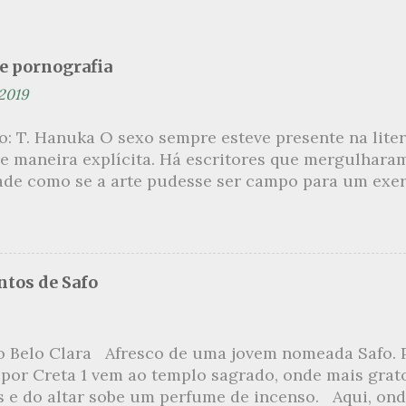
se pornografia
 2019
ão: T. Hanuka O sexo sempre esteve presente na lit
e maneira explícita. Há escritores que mergulhara
ade como se a arte pudesse ser campo para um exerc
por revelar a partir dessa intimidade o lado mais es
 um conjunto de livros nos quais os escritores se 
m o pudor para narrar cenas de elevado tom. Christi
 uma romancista francesa quase desconhecida no B
tos de Safo
ora de um livro chamado Pourquoi le Brésil ?, tem 
s figuras que se filiam à tradição da qual faz part
999, ela publica L’Inceste , a obra pela qual sempre
o Belo Clara Afresco de uma jovem nomeada Safo. P
r de uma narrativa que recupera a relação incestuo
 por Creta 1 vem ao templo sagrado, onde mais grat
s Petits , outra obra sua, já inicia com uma felação 
s e do altar sobe um perfume de incenso. Aqui, ond
numa penetração anal an...