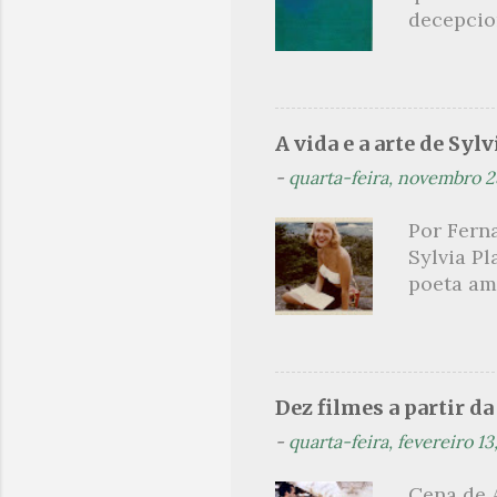
decepcion
oportunid
sinopse a
leitor, c
parcimon
de guia é
A vida e a arte de Sylv
leitura 
-
quarta-feira, novembro 2
paralelo
como met
Por Ferna
heróico 
Sylvia Pl
próprio 
poeta am
explicati
lendária
como mul
não era a
homens c
Dez filmes a partir d
Hughes. 
-
quarta-feira, fevereiro 13
aluna des
foi conv
Cena de 
temporad