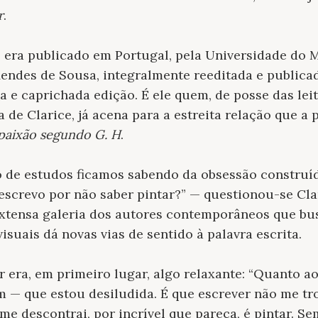
r
.
, era publicado em Portugal, pela Universidade do M
ndes de Sousa, integralmente reeditada e publicada
a e caprichada edição. É ele quem, de posse das lei
fa de Clarice, já acena para a estreita relação que 
paixão segundo G. H
.
o de estudos ficamos sabendo da obsessão construíd
escrevo por não saber pintar?” — questionou-se Clar
 extensa galeria dos autores contemporâneos que b
isuais dá novas vias de sentido à palavra escrita.
ar era, em primeiro lugar, algo relaxante: “Quanto ao
m — que estou desiludida. É que escrever não me tr
ue me descontrai, por incrível que pareça, é pintar. S