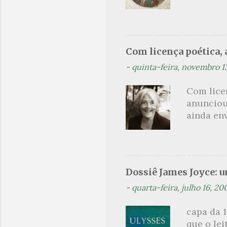
rosas, n
no prado 
um aroma 
voluptuo
Com licença poética, a
madrugad
-
quinta-feira, novembro 1
maçã ver
*** Véspe
Com lice
trazes a
anunciou
ainda en
Não sou f
não, cre
linhagens
a minha v
Dossiê James Joyce: 
maldição
-
quarta-feira, julho 16, 20
experiên
primário
capa da 1
toda sua 
que o lei
na hora d