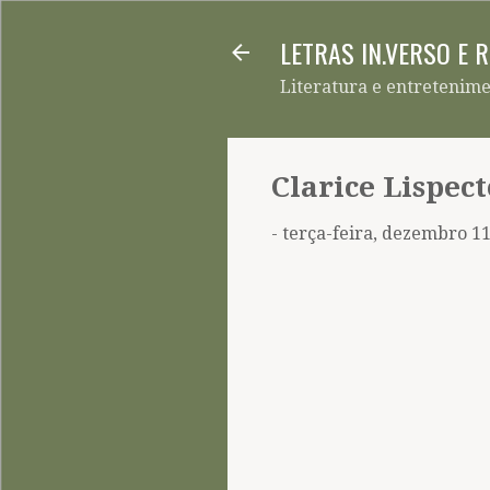
LETRAS IN.VERSO E 
Literatura e entretenim
Clarice Lispect
-
terça-feira, dezembro 11