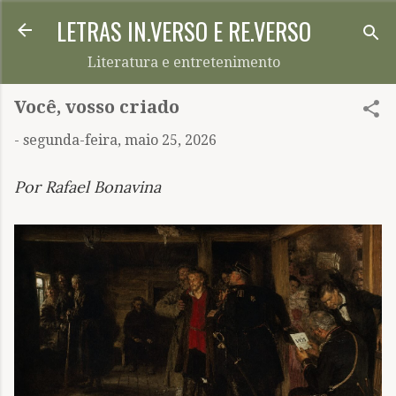
LETRAS IN.VERSO E RE.VERSO
Pular para o conteúdo principal
Literatura e entretenimento
Você, vosso criado
-
segunda-feira, maio 25, 2026
Por Rafael Bonavina