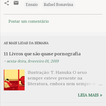
Ensaio
Rafael Bonavina
Postar um comentário
C
o
m
AS MAIS LIDAS DA SEMANA
e
n
11 Livros que são quase pornografia
t
-
sexta-feira, fevereiro 01, 2019
á
Ilustração: T. Hanuka O sexo
r
sempre esteve presente na
i
literatura, embora nem sempre de
o
maneira explícita. Há escritores
s
que mergulharam em sua própria
LEIA MAIS »
sexualidade como se a arte pudesse