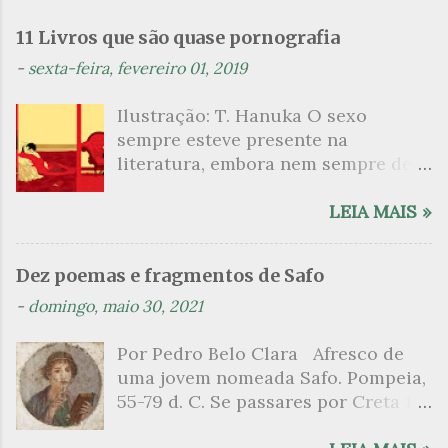
e
n
11 Livros que são quase pornografia
t
-
sexta-feira, fevereiro 01, 2019
á
Ilustração: T. Hanuka O sexo
r
sempre esteve presente na
i
literatura, embora nem sempre de
o
maneira explícita. Há escritores
s
que mergulharam em sua própria
LEIA MAIS »
sexualidade como se a arte pudesse
ser campo para um exercício
Dez poemas e fragmentos de Safo
psicanalítico e findaram por revelar
-
domingo, maio 30, 2021
a partir dessa intimidade o lado
mais escuro sobre. Esta lista
Por Pedro Belo Clara Afresco de
apresenta um conjunto de livros
uma jovem nomeada Safo. Pompeia,
nos quais os escritores se
55-79 d. C. Se passares por Creta 1
desnudam, livros que dispensam o
vem ao templo sagrado, onde mais
pudor para narrar cenas de elevado