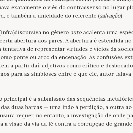
uava exatamente o viés do contrassenso no lugar p
ard, e também a unicidade do referente (
salvação
)
 (infra)discursiva no gênero
auto
acalenta uma espéci
certa abertura aos pares. A abertura é estendida no
 tentativa de representar virtudes e vícios da soci
omo ponte ou arco da encenação. As confusões extra
em a partir daí: adjetivos como crítico e desbocado
os para as simbioses entre o que ele, autor, falava
 principal é a submissão das sequências metafórica
 das duas barcas — uma indo à perdição, a outra a
ausura requer, no entanto, a investigação de onde pa
 a visão da via da fé contra a corrupção do grande