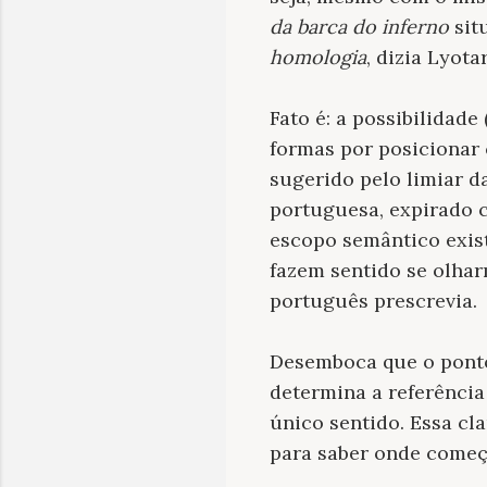
da barca do inferno
sit
homologia
, dizia Lyot
Fato é: a possibilidade
formas por posicionar 
sugerido pelo limiar da
portuguesa, expirado c
escopo semântico exist
fazem sentido se olharm
português prescrevia.
Desemboca que o ponto
determina a referência
único sentido. Essa cl
para saber onde começa