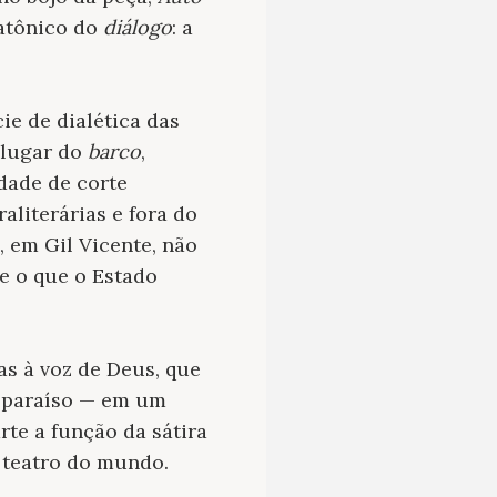
latônico do
diálogo
: a
e de dialética das
 lugar do
barco
,
edade de corte
literárias e fora do
, em Gil Vicente, não
 e o que o Estado
s à voz de Deus, que
o paraíso — em um
rte a função da sátira
 teatro do mundo.