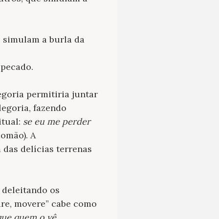
e simulam a burla da
 pecado.
egoria permitiria juntar
legoria, fazendo
itual:
se eu me perder
omão). A
 das delícias terrenas
e deleitando os
tare, movere” cabe como
 que quem o vê