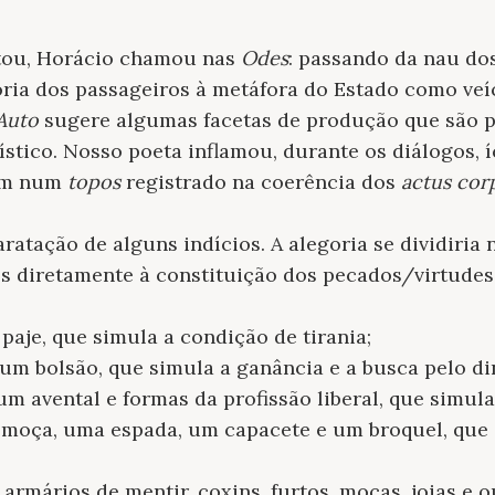
tou, Horácio chamou nas
Odes
: passando da nau do
ria dos passageiros à metáfora do Estado como veíc
Auto
sugere algumas facetas de produção que são 
lístico. Nosso poeta inflamou, durante os diálogos, 
vam num
topos
registrado na coerência dos
actus cor
aratação de alguns indícios. A alegoria se dividiria 
s diretamente à constituição dos pecados/virtudes
 paje, que simula a condição de tirania;
 um bolsão, que simula a ganância e a busca pelo di
 um avental e formas da profissão liberal, que simul
a moça, uma espada, um capacete e um broquel, que
a armários de mentir, coxins, furtos, moças, joias e 