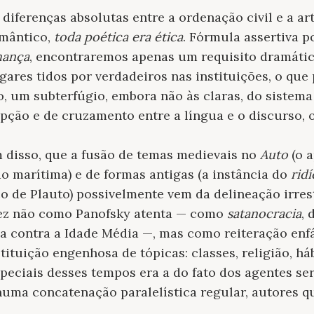
diferenças absolutas entre a ordenação civil e a art
mântico,
toda poética era ética
. Fórmula assertiva p
hança
, encontraremos apenas um requisito dramátic
gares tidos por verdadeiros nas instituições, o que 
, um subterfúgio, embora não às claras, do sistem
epção e de cruzamento entre a língua e o discurso, os
 disso, que a fusão de temas medievais no
Auto
(o a
o marítima) e de formas antigas (a instância do
ridí
o de Plauto) possivelmente vem da delineação irres
lvez não como Panofsky atenta — como
satanocracia
, 
a contra a Idade Média —, mas como reiteração enfá
tituição engenhosa de tópicas: classes, religião, há
speciais desses tempos era a do fato dos agentes 
numa concatenação paralelística regular, autores 