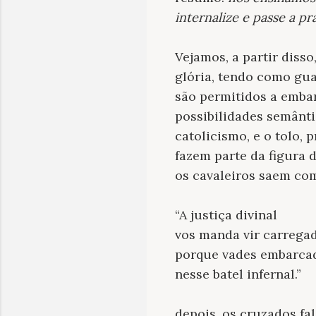
internalize e passe a p
Vejamos, a partir disso
glória, tendo como gua
são permitidos a embar
possibilidades semânt
catolicismo, e o tolo,
fazem parte da figura 
os cavaleiros saem com 
“A justiça divinal
vos manda vir carrega
porque vades embarca
nesse batel infernal.”
depois, os cruzados fa