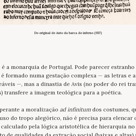
Do original de Auto da barca do inferno (1517)
e é a monarquia de Portugal. Pode parecer estranh
 é formado numa gestação complexa — as letras e as
leáveis —, mas a dinastia de Avis (no poder do rei t
) transfere a imagem teológica para a poética.
perante a moralização
ad infinitum
dos costumes, q
 uso do tropo alegórico, não é precisa para elencar
calculado pela lógica aristotélica de hierarquia n
o de qualidades da extração social (baixas e altas)