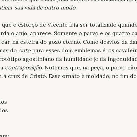
raticar sua vida de outro modo
.
, que o esforço de Vicente iria ser totalizado quand
rda o anjo, aparece. Somente o parvo e os quatro c
car, na esteira do gozo eterno. Como desvios da d
icas do
Auto
para esses dois emblemas é: os cavaleir
 protótipo agostiniano da humildade (e da ingenuida
da
contraposição
. Notemos que, na peça, o parvo não
a cruz de Cristo. Esse ornato é moldado, no fim do 
dos
dos
lam: