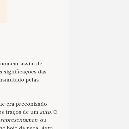
o nomear assim de
 significações das
ransmutado pelas
ue era preconizado
 os traços de um
auto
. O
o
representamen
, ou
 no bojo da peça,
Auto