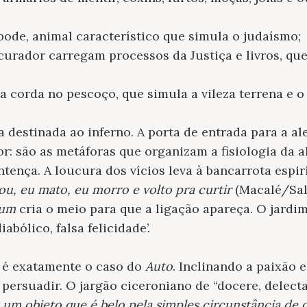
bode, animal característico que simula o judaísmo;
ocurador carregam processos da Justiça e livros, qu
 a corda no pescoço, que simula a vileza terrena e o
 destinada ao inferno. A porta de entrada para a al
r: são as metáforas que organizam a fisiologia da a
ntença. A loucura dos vícios leva à bancarrota espir
ou, eu mato, eu morro e volto pra curtir
(Macalé/Sal
num
cria o meio para que a ligação apareça. O jardim
iabólico, falsa felicidade’.
 é exatamente o caso do
Auto
. Inclinando a paixão 
 persuadir. O jargão ciceroniano de “docere, delec
um objeto que é belo pela simples circunstância de