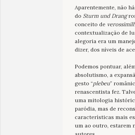
Aparentemente, não há 
do
Sturm und Drang
ro
conceito de
verossimil
contextualização de lu
alegoria era um manejo
dizer, dos níveis de ac
Podemos pontuar, além
absolutismo, a expansã
gesto “
plebeu
” românic
renascentista fez. Ta
uma mitologia históric
paródia, mas de recons
características mais e
um ao outro, estarem 
autores.