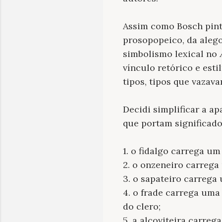
Assim como Bosch pin
prosopopeico, da alego
simbolismo lexical no
vínculo retórico e esti
tipos, tipos que vaza
Decidi simplificar a ap
que portam significado
1. o fidalgo carrega um
2. o onzeneiro carrega
3. o sapateiro carrega
4. o frade carrega um
do clero;
5. a alcoviteira carreg