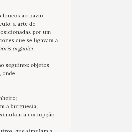
s loucos ao navio
ulo, a arte do
posicionadas por um
ícones que se ligavam a
poris organici
.
no seguinte: objetos
, onde
nheiro;
am a burguesia;
 simulam a corrupção
outros, que simulam a