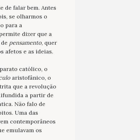
e de falar bem. Antes
ois, se olharmos o
o para a
permite dizer que a
a de
pensamento
, quer
 afetos e as ideias.
parato católico, o
culo
aristofânico, o
trita que a revolução
difundida a partir de
tica. Não falo de
bitos. Uma das
serem contemporâneos
que emulavam os