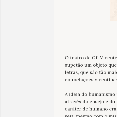
O teatro de Gil Vicent
supetão um objeto que
letras, que são tão ma
enunciações vicentinas
A ideia do humanismo 
através do ensejo e do
caráter de humano era 
seja, mesmo com o mist