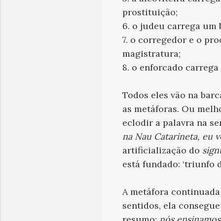
prostituição;
6. o judeu carrega um 
7. o corregedor e o pr
magistratura;
8. o enforcado carrega
Todos eles vão na barca
as metáforas. Ou melho
eclodir a palavra na se
na Nau Catarineta, eu v
artificialização do
sig
está fundado: ‘triunfo d
A metáfora continuada
sentidos, ela consegue
resumo:
nós ensinamos 